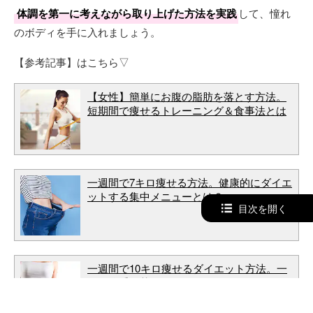
体調を第一に考えながら取り上げた方法を実践
して、憧れ
のボディを手に入れましょう。
【参考記事】はこちら▽
【女性】簡単にお腹の脂肪を落とす方法。
短期間で痩せるトレーニング＆食事法とは
一週間で7キロ痩せる方法。健康的にダイエ
ットする集中メニューとは？
目次を開く
一週間で10キロ痩せるダイエット方法。一
気に体重を落とすメニューとは？