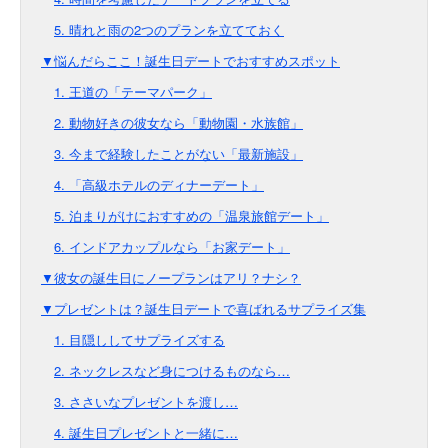
5. 晴れと雨の2つのプランを立てておく
▼悩んだらここ！誕生日デートでおすすめスポット
1. 王道の「テーマパーク」
2. 動物好きの彼女なら「動物園・水族館」
3. 今まで経験したことがない「最新施設」
4. 「高級ホテルのディナーデート」
5. 泊まりがけにおすすめの「温泉旅館デート」
6. インドアカップルなら「お家デート」
▼彼女の誕生日にノープランはアリ？ナシ？
▼プレゼントは？誕生日デートで喜ばれるサプライズ集
1. 目隠ししてサプライズする
2. ネックレスなど身につけるものなら…
3. ささいなプレゼントを渡し…
4. 誕生日プレゼントと一緒に…