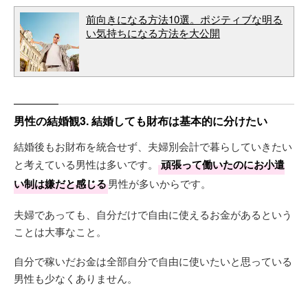
前向きになる方法10選。ポジティブな明る
い気持ちになる方法を大公開
男性の結婚観3. 結婚しても財布は基本的に分けたい
結婚後もお財布を統合せず、夫婦別会計で暮らしていきたい
と考えている男性は多いです。
頑張って働いたのにお小遣
い制は嫌だと感じる
男性が多いからです。
夫婦であっても、自分だけで自由に使えるお金があるという
ことは大事なこと。
自分で稼いだお金は全部自分で自由に使いたいと思っている
男性も少なくありません。