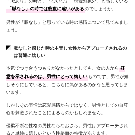
「脈あり」の時と、「ないな」「恋愛対象外」と感じている
「脈なし」の時では態度に違いがある
のでしょうか。
男性が「脈なし」と思っている時の感情について見てみまし
ょう。
脈なしと感じた時の本音1. 女性からアプローチされるの
は普通に嬉しい
本気でつき合うつもりがなかったとしても、女の人から
好
意を示されるのは、男性にとって嬉しい
ものです。男性が嬉
しそうにしていると、こちらに気があるのかなと思ってしま
います。
しかしその表情は恋愛感情からではなく、男性としての自尊
心を刺激されたことによるものかもしれません。
優柔不断な性格の男性ならなおさら。男性はアプローチされ
ると単純に嬉しいという性格面の特徴があります。