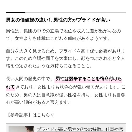
男女の価値観の違い1. 男性の方がプライドが高い
男性は、集団の中での立場で地位や収入に差が出がちなの
で、女性よりも体裁にこだわる傾向があるようです。
自分を大きく見せるため、プライドを高く保つ必要がありま
す。このため立場や面子を大事にし、顔をつぶされると全人
格を否定されたような気持ちになることも。
長い人間の歴史の中で、
男性は競争することを宿命付けら
れて
きており、女性よりも競争心が強い傾向があります。こ
のため、男の人は自意識が強い性格を持ち、女性よりも自尊
心が高い傾向があると言えます。
【参考記事】はこちら▽
プライドが高い男性の7つの特徴。仕事や恋