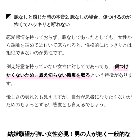
脈なしと感じた時の本音2. 脈なしの場合、傷つけるのが
怖くてハッキリと断れない
恋愛感情を持っておらず、脈なしであったとしても、女性か
ら距離を詰めて近付いて来られると、性格的にはっきりとは
拒絶できないのが男性です。
例え好意を持っていない女性に対してであっても、
傷つけ
たくないため、煮え切らない態度を取る
という特徴がありま
す。
優しさの表れとも見えますが、自分が悪者になりたくないが
ためのちょっとずるい態度とも言えるでしょう。
結婚願望が強い女性必見！男の人が抱く一般的な