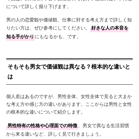
について詳しく掘り下げます。
男の人の恋愛観や価値観、仕事に対する考え方まで詳しく知
りたい方は、ぜひ参考にしてください。
好きな人の本音を
知る手がかり
にもなるかも、です。
そもそも男女で価値観は異なる？根本的な違いと
は
個人差はあるのですが、男性全体、女性全体で見ると大まか
な考え方や感じ方の違いがあります。ここからは男性と女性
の根本的な違いについて紹介します。
男性特有の性格や心理面での特徴
、男女で異なる生活習慣
から来る違いなど、詳しく見て行きましょう。