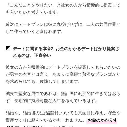
「こんなことをやりたい」と彼女の方から積極的に提案して
もらいたいと考えています。
反対にデートプランは彼に丸投げせずに、二人の共同作業と
して作っていくと喜ばれます。
デートに関する本音2. お金のかかるデートばかり提案さ
れるのは、正直辛い
彼女の方から積極的にデートプランを提案してもらいたいの
が男性の本音とは言え、あまりに高額で贅沢なプランばかり
を求められても、疲弊してしまいます。
誠実で堅実な男性であれば、無計画に刹那的に生きてはおら
ず、長期的に持続可能な人生を考えているはず。
結婚や、結婚後の生活設計についても真面目に考え、貯金や
資産づくりに励んでいるかもしれません。
お金のかかりす