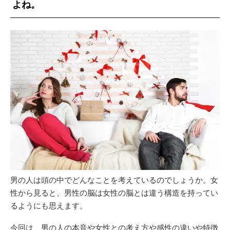
よね。
男の人は頭の中でどんなことを考えているのでしょうか。女
性から見ると、男性の脳は女性の脳とは違う構造を持ってい
るようにも思えます。
今回は、男の人の本音や女性との考え方や感性の違いや特徴