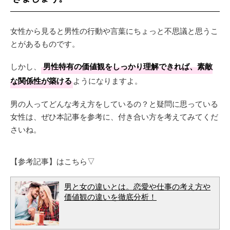
女性から見ると男性の行動や言葉にちょっと不思議と思うこ
とがあるものです。
しかし、
男性特有の価値観をしっかり理解できれば、素敵
な関係性が築ける
ようになりますよ。
男の人ってどんな考え方をしているの？と疑問に思っている
女性は、ぜひ本記事を参考に、付き合い方を考えてみてくだ
さいね。
【参考記事】はこちら▽
男と女の違いとは。恋愛や仕事の考え方や
価値観の違いを徹底分析！