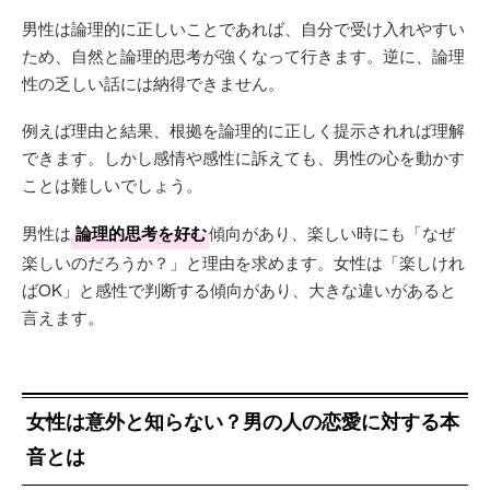
男性は論理的に正しいことであれば、自分で受け入れやすい
ため、自然と論理的思考が強くなって行きます。逆に、論理
性の乏しい話には納得できません。
例えば理由と結果、根拠を論理的に正しく提示されれば理解
できます。しかし感情や感性に訴えても、男性の心を動かす
ことは難しいでしょう。
男性は
論理的思考を好む
傾向があり、楽しい時にも「なぜ
楽しいのだろうか？」と理由を求めます。女性は「楽しけれ
ばOK」と感性で判断する傾向があり、大きな違いがあると
言えます。
女性は意外と知らない？男の人の恋愛に対する本
音とは