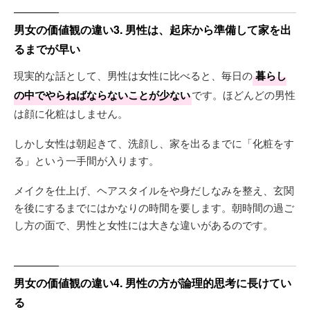
男女の価値観の違い3. 男性は、起床から準備して家を出
るまでが早い
現実的な話として、男性は女性に比べると、毎日の
暮らし
の中でやらねばならないことが少ない
です。ほどんどの男性
は顔に化粧はしません。
しかし女性は朝起きて、洗顔し、家を出るまでに「化粧をす
る」という一手間が入ります。
メイクを仕上げ、ヘアスタイルをや身だしなみを整え、玄関
を後にするまでにはかなりの時間を要します。朝時間の過ご
し方の面で、男性と女性には大きな違いがあるのです。
男女の価値観の違い4. 男性の方が論理的思考に長けてい
る