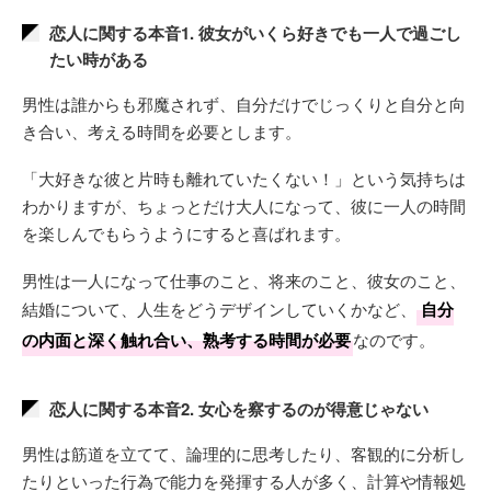
恋人に関する本音1. 彼女がいくら好きでも一人で過ごし
たい時がある
男性は誰からも邪魔されず、自分だけでじっくりと自分と向
き合い、考える時間を必要とします。
「大好きな彼と片時も離れていたくない！」という気持ちは
わかりますが、ちょっとだけ大人になって、彼に一人の時間
を楽しんでもらうようにすると喜ばれます。
男性は一人になって仕事のこと、将来のこと、彼女のこと、
結婚について、人生をどうデザインしていくかなど、
自分
の内面と深く触れ合い、熟考する時間が必要
なのです。
恋人に関する本音2. 女心を察するのが得意じゃない
男性は筋道を立てて、論理的に思考したり、客観的に分析し
たりといった行為で能力を発揮する人が多く、計算や情報処