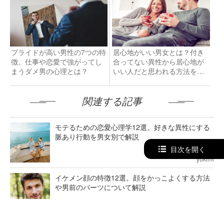
プライドが高い男性の7つの特
居心地がいい男女とは？付き
徴。仕事や恋愛で強がってし
合ってない異性から居心地が
まうダメ男の心理とは？
いい人だと思われる方法を解
説
関連する記事
モテるための恋愛心理学12選。好きな異性にする
脈あり行動を男女別で解説
目次を開く
yukimi
イケメン顔の特徴12選。顔をかっこよくする方法
や男前のパーツについて解説
あやな