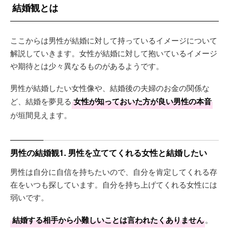
結婚観とは
ここからは男性が結婚に対して持っているイメージについて
解説していきます。女性が結婚に対して抱いているイメージ
や期待とは少々異なるものがあるようです。
男性が結婚したい女性像や、結婚後の夫婦のお金の関係な
ど、結婚を夢見る
女性が知っておいた方が良い男性の本音
が垣間見えます。
男性の結婚観1. 男性を立ててくれる女性と結婚したい
男性は自分に自信を持ちたいので、自分を肯定してくれる存
在をいつも探しています。自分を持ち上げてくれる女性には
弱いです。
結婚する相手から小難しいことは言われたくありません
。