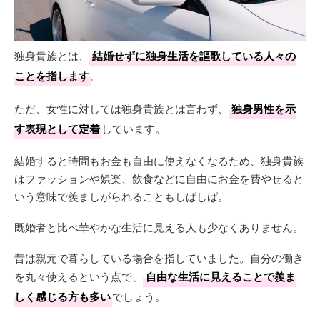
独身貴族とは、
結婚せずに独身生活を謳歌している人々の
ことを指します
。
ただ、女性に対しては独身貴族とは言わず、
独身男性を示
す表現として定着
しています。
結婚すると時間もお金も自由に使えなくなるため、独身貴族
はファッションや娯楽、飲食などに自由にお金を費やせると
いう意味で羨ましがられることもしばしば。
既婚者と比べ華やかな生活に見える人も少なくありません。
昔は親元で暮らしている場合を指していました。自分の働き
を丸々使えるという点で、
自由な生活に見えることで羨ま
しく感じる方も多い
でしょう。