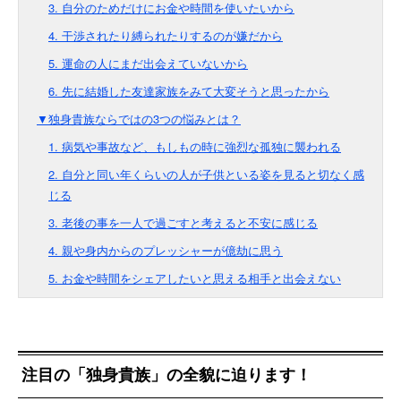
3. 自分のためだけにお金や時間を使いたいから
4. 干渉されたり縛られたりするのが嫌だから
5. 運命の人にまだ出会えていないから
6. 先に結婚した友達家族をみて大変そうと思ったから
▼独身貴族ならではの3つの悩みとは？
1. 病気や事故など、もしもの時に強烈な孤独に襲われる
2. 自分と同い年くらいの人が子供といる姿を見ると切なく感
じる
3. 老後の事を一人で過ごすと考えると不安に感じる
4. 親や身内からのプレッシャーが億劫に思う
5. お金や時間をシェアしたいと思える相手と出会えない
注目の「独身貴族」の全貌に迫ります！