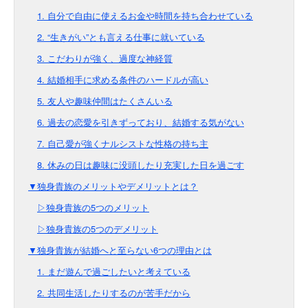
1. 自分で自由に使えるお金や時間を持ち合わせている
2. “生きがい”とも言える仕事に就いている
3. こだわりが強く、過度な神経質
4. 結婚相手に求める条件のハードルが高い
5. 友人や趣味仲間はたくさんいる
6. 過去の恋愛を引きずっており、結婚する気がない
7. 自己愛が強くナルシストな性格の持ち主
8. 休みの日は趣味に没頭したり充実した日を過ごす
▼独身貴族のメリットやデメリットとは？
▷独身貴族の5つのメリット
▷独身貴族の5つのデメリット
▼独身貴族が結婚へと至らない6つの理由とは
1. まだ遊んで過ごしたいと考えている
2. 共同生活したりするのが苦手だから