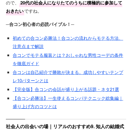
ので、
20代の社会人になりたてのうちに積極的に参加して
おきたい
ですね。
─合コン初心者の必読バイブル！─
初めての合コン必勝法！合コンの流れからモテる方法、
注意点まで解説
合コンでモテる服装とは？おしゃれな男性コーデの条件
を徹底ガイド
合コンは自己紹介で勝敗が決まる。成功しやすいテンプ
レ10パターンとは
【完全版】合コンの会話が盛り上がる話題・ネタ21選
【合コン必勝法】一生使えるコンパテクニック総集編｜
盛り上げ方のコツとは
社会人の出会いの場｜リアルのおすすめ9. 知人の結婚式