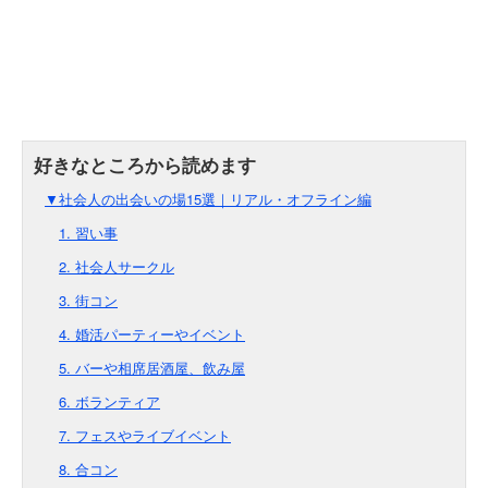
▼社会人の出会いの場15選｜リアル・オフライン編
1. 習い事
2. 社会人サークル
3. 街コン
4. 婚活パーティーやイベント
5. バーや相席居酒屋、飲み屋
6. ボランティア
7. フェスやライブイベント
8. 合コン