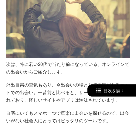
次は、特に若い20代で当たり前になっている、オンラインで
の出会いからご紹介します。
外出自粛の空気もあり、今出会いの場として活気があるネッ
目次を開く
トでの出会い。一昔前と比べると、サービスの健全化が図ら
れており、怪しいサイトやアプリは淘汰されています。
自宅にいてもスマホ一つで気楽に出会いを探せるので、出会
いがない社会人にとってはピッタリのツールです。