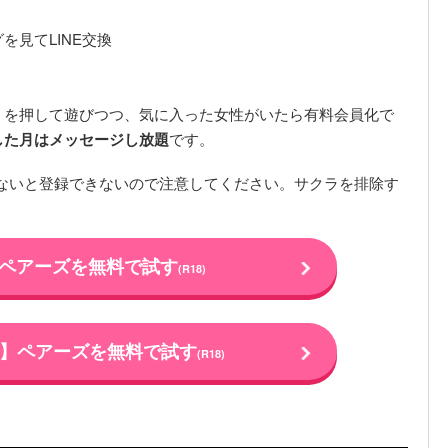
見てLINE交換
！を押して遊びつつ、気に入った女性がいたら有料会員化で
した月はメッセージし放題
です。
以上いないと登録できないので注意してください。サクラを排除す
】ペアーズを無料で試す
(R18)
oid】ペアーズを無料で試す
(R18)