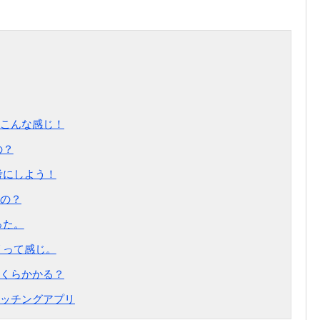
こんな感じ！
の？
考にしよう！
の？
った。
リって感じ。
くらかかる？
ッチングアプリ