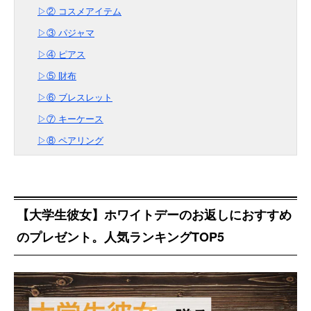
▷② コスメアイテム
▷③ パジャマ
▷④ ピアス
▷⑤ 財布
▷⑥ ブレスレット
▷⑦ キーケース
▷⑧ ペアリング
【大学生彼女】ホワイトデーのお返しにおすすめ
のプレゼント。人気ランキングTOP5