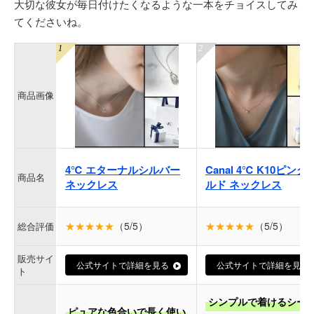
大切な彼女が毎日付けたくなるような一本をチョイスしてみ
てくださいね。
商品画像
4℃ エターナルシルバー
Canal 4℃ K10ピンク
商品名
ネックレス
ルド ネックレス
★★★★★
（5/5）
★★★★★
（5/5）
総合評価
販売サイ
公式サイトで詳細を見る
公式サイトで詳細を見る
ト
シンプルで着けるシー
ピュアな色合いで長く使い