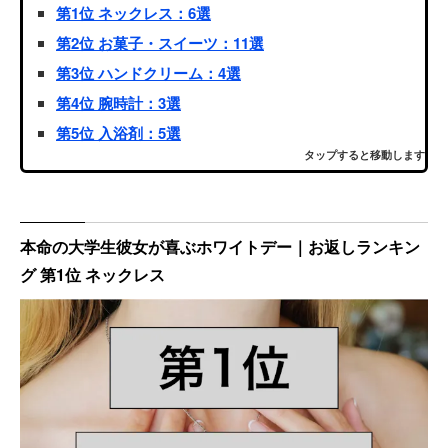
第1位 ネックレス：6選
第2位 お菓子・スイーツ：11選
第3位 ハンドクリーム：4選
第4位 腕時計：3選
第5位 入浴剤：5選
タップすると移動します
本命の大学生彼女が喜ぶホワイトデー｜お返しランキン
グ 第1位 ネックレス