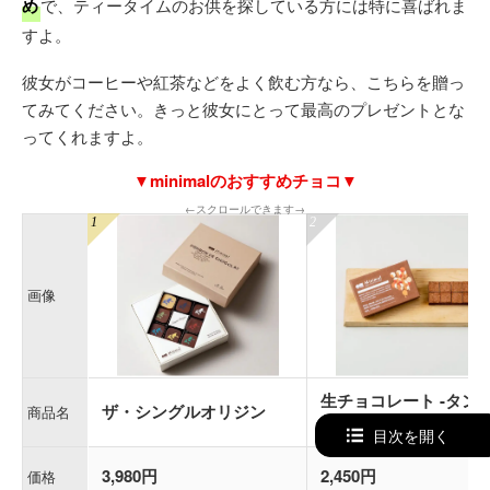
め
で、ティータイムのお供を探している方には特に喜ばれま
すよ。
彼女がコーヒーや紅茶などをよく飲む方なら、こちらを贈っ
てみてください。きっと彼女にとって最高のプレゼントとな
ってくれますよ。
▼minimalのおすすめチョコ▼
←スクロールできます→
画像
生チョコレート -タン
ザ・シングルオリジン
商品名
ア-
目次を開く
3,980円
2,450円
価格