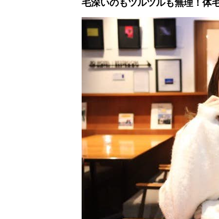
毛深いのもツルツルも無理！体毛