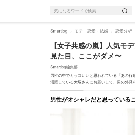
Smartlog
モテ・恋愛・結婚
恋愛分析
【女子共感の嵐】人気モデ
見た目、ここがダメ〜
Smartlog編集部
男性の中でカッコいいと思われている「あの行動
活躍している大塚さんにお願いして、男の外見
男性がオシャレだと思っている