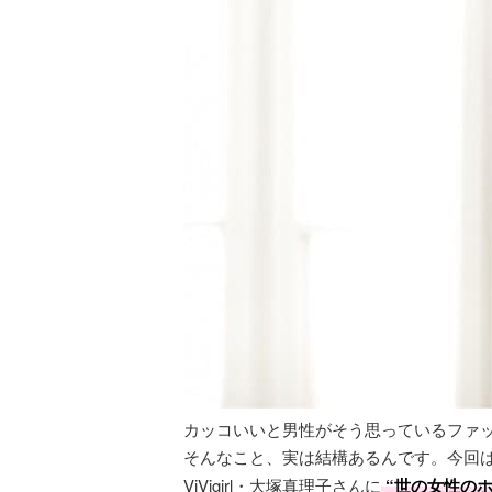
カッコいいと男性がそう思っているファ
そんなこと、実は結構あるんです。今回は
ViVigirl・大塚真理子さんに
“世の女性のホ