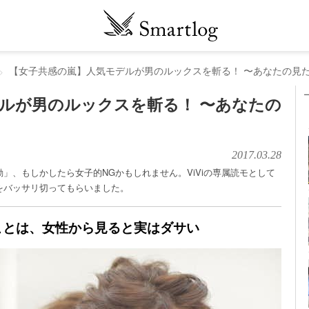
【女子共感の嵐】人気モデルが男のルックスを斬る！ 〜あなたの見
ルが男のルックスを斬る！ 〜あなたの
2017.03.28
」、もしかしたら女子的NGかもしれません。ViViの専属読モとして
をバッサリ切ってもらいました。
ことは、女性から見ると実はダサい