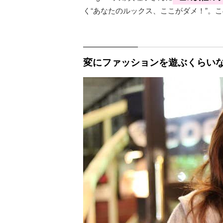
く“あなたのルックス、ここがダメ！”。
変にファッションを遊ぶくらい