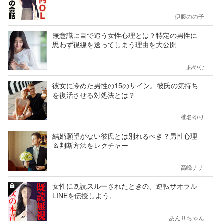
伊藤のの子
無意識に目で追う女性心理とは？特定の男性に
思わず視線を送ってしまう理由を大公開
あやな
彼女に冷めた男性の15のサイン。彼氏の気持ち
を復活させる対処法とは？
椎名ゆり
結婚願望がない彼氏とは別れるべき？男性心理
＆判断方法をレクチャー
高峰ナナ
女性に既読スルーされたときの、逆転ザオラル
LINEを伝授しよう。
あんりちゃん