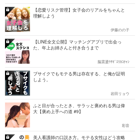
【恋愛リスク管理】女子会のリアルをちゃんと
理解しよう
伊藤のの子
【LINE全文公開】マッチングアプリで出会っ
た、年上お姉さんと付き合うまで
脳震盪ｳｻｷﾞｴﾘｶｺﾁｬﾝ
ブサイクでもモテる男は存在する、と俺が証明
しよう。
岩田リョウ
ふと目が合ったとき、サラッと褒めれる男は偉
大【褒め上手への道 #9】
彩音
美人看護師の口説き方。モテる女性はどう攻略