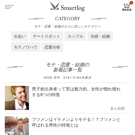
CATEGORY
モテ・恋愛・結婚のさらに詳しいカテゴリー
出会い
デートスポット
カップル
夫婦・結婚
モテノウハウ
恋愛分析
モテ・恋愛・結婚の
新着記事一覧
4238
件中
3161
-
3180
件表示
男子校出身者って実は魅力的。女性が惚れ惚れ
する8つの特徴
あんぬ姐
フツメンはイケメンよりモテる！？フツメンと
呼ばれる男性の特徴とは