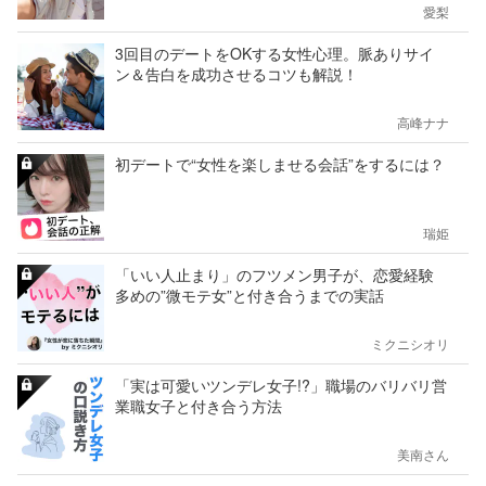
愛梨
3回目のデートをOKする女性心理。脈ありサイ
ン＆告白を成功させるコツも解説！
高峰ナナ
初デートで“女性を楽しませる会話”をするには？
瑞姫
「いい人止まり」のフツメン男子が、恋愛経験
多めの”微モテ女”と付き合うまでの実話
ミクニシオリ
「実は可愛いツンデレ女子!?」職場のバリバリ営
業職女子と付き合う方法
美南さん