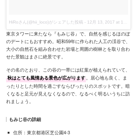
HiRoさん(@hii_loco)がシェアした投稿
-
12月 13, 2017 at 10:05午後 PST
東京タワーに来たなら『もみじ谷』で、自然を感じるほのぼ
のデートにもおすすめ。昭和59年に作られた人工の渓谷で、
大小の自然石を組み合わせた岩場と周囲の樹林とを取り合わ
せた景観はまさに絶景です。
その名のとおり、この谷の一帯には紅葉が植えられていて、
秋はとても風情ある景色が広がります
。居心地も良く、ま
ったりとした時間を過ごすならぴったりのスポットです。暗
くなると足元が見えなくなるので、なるべく明るいうちに訪
れましょう。
もみじ谷の詳細
住所：東京都港区芝公園4-3