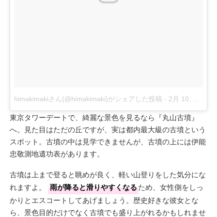
himakimakiさん(@himakimaki)がシェアした投稿
-
2月 10, 2018 at 8:31午後 PST
東京タワーデートで、綺麗な景色を見るなら『丸山古墳』
へ。見た目はただの丘ですが、実は都内最大級の古墳という
スポット。古墳の中は見学できませんが、古墳の上には伊能
忠敬測地遺功表があります。
古墳は上まで登ると眺めが良く、軽い山登りをした気分にな
れますよ。
雨が降ると滑りやすくなる
ため、女性側をしっ
かりとエスコートしてあげましょう。歴史好きな彼女とな
ら、景色目的だけでなく古墳でも盛り上がれるかもしれませ