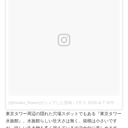
(@hisako_flower)がシェアした投稿
-
2月 2, 2018 at 7:30午後 PST
東京タワー周辺の隠れた穴場スポットでもある『東京タワー
水族館』。水族館らしい壮大さは無く、規模は小さいです
が、珍しい生き物を多く揃えているので十分に楽しめます。