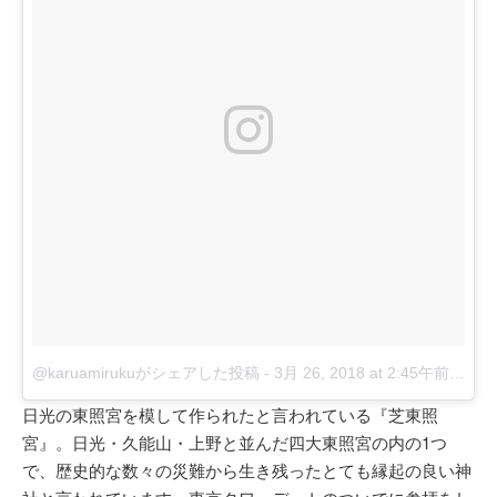
@karuamirukuがシェアした投稿
-
3月 26, 2018 at 2:45午前 PDT
日光の東照宮を模して作られたと言われている『芝東照
宮』。日光・久能山・上野と並んだ四大東照宮の内の1つ
で、歴史的な数々の災難から生き残ったとても縁起の良い神