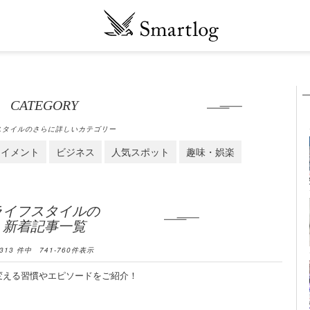
CATEGORY
スタイルのさらに詳しいカテゴリー
テイメント
ビジネス
人気スポット
趣味・娯楽
ライフスタイルの
新着記事一覧
313
件中
741
-
760
件表示
変える習慣やエピソードをご紹介！