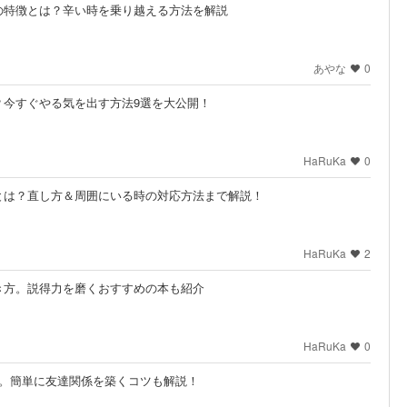
の特徴とは？辛い時を乗り越える方法を解説
あやな
0
？今すぐやる気を出す方法9選を大公開！
HaRuKa
0
とは？直し方＆周囲にいる時の対応方法まで解説！
HaRuKa
2
き方。説得力を磨くおすすめの本も紹介
HaRuKa
0
法。簡単に友達関係を築くコツも解説！