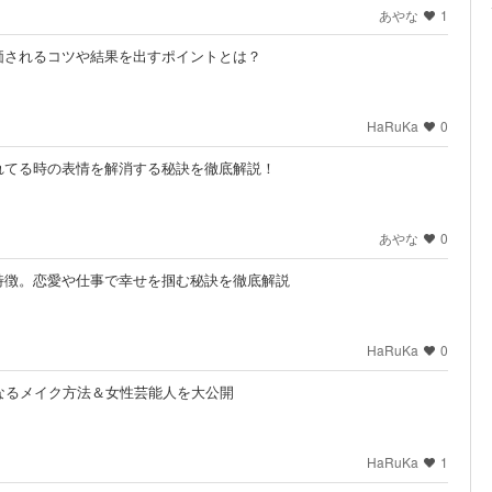
あやな
1
価されるコツや結果を出すポイントとは？
HaRuKa
0
れてる時の表情を解消する秘訣を徹底解説！
あやな
0
特徴。恋愛や仕事で幸せを掴む秘訣を徹底解説
HaRuKa
0
なるメイク方法＆女性芸能人を大公開
HaRuKa
1