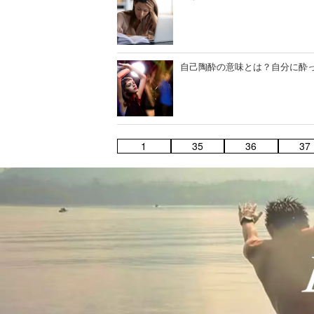
自己陶酔の意味とは？自分に酔っ
1
35
36
37