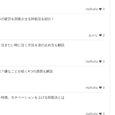
HaRuKa
0
体の疲労を回復させる対処法を紹介！
あやな
2
？泣きたい時に泣く方法＆涙の止め方も解説
HaRuKa
0
は？嫌なことが続く4つの原因も解説
HaRuKa
0
＆特徴。モチベーションを上げる対処法とは
HaRuKa
0