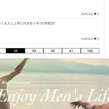
HaRuKa
0
てる人と上手に付き合う“6つの対処法”
HaRuKa
0
38
39
40
41
166