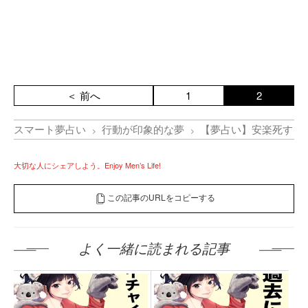
＜ 前へ
1
2
スマート夢占い
行動が印象的な夢
【夢占い】安楽死する
大切な人にシェアしよう。Enjoy Men’s Life!
この記事のURLをコピーする
よく一緒に読まれる記事