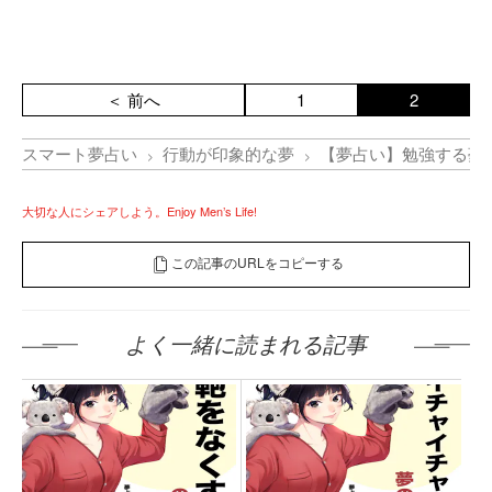
＜ 前へ
1
2
スマート夢占い
行動が印象的な夢
【夢占い】勉強する夢
大切な人にシェアしよう。Enjoy Men’s Life!
この記事のURLをコピーする
よく一緒に読まれる記事