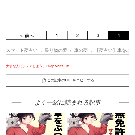
＜ 前へ
1
2
3
4
スマート夢占い
乗り物の夢
車の夢
【夢占い】車をぶ
大切な人にシェアしよう。Enjoy Men’s Life!
この記事のURLをコピーする
よく一緒に読まれる記事