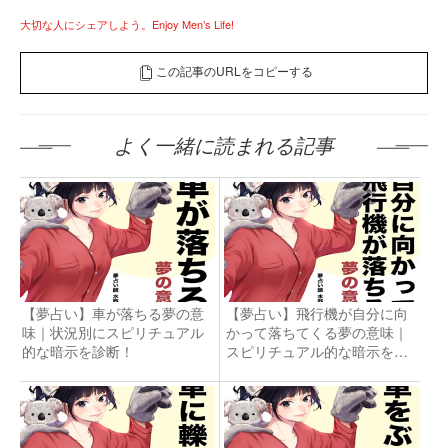
大切な人にシェアしよう。Enjoy Men’s Life!
この記事のURLをコピーする
よく一緒に読まれる記事
【夢占い】車が落ちる夢の意
【夢占い】飛行機が自分に向
味｜状況別にスピリチュアル
かって落ちてくる夢の意味｜
的な暗示を診断！
スピリチュアル的な暗示を診
断！