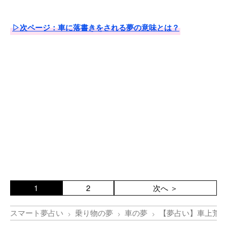
▷次ページ：車に落書きをされる夢の意味とは？
1
2
次へ ＞
スマート夢占い
乗り物の夢
車の夢
【夢占い】車上荒