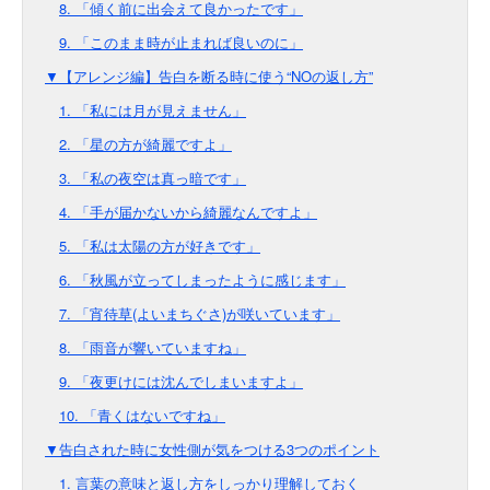
8. 「傾く前に出会えて良かったです」
9. 「このまま時が止まれば良いのに」
▼【アレンジ編】告白を断る時に使う“NOの返し方”
1. 「私には月が見えません」
2. 「星の方が綺麗ですよ」
3. 「私の夜空は真っ暗です」
4. 「手が届かないから綺麗なんですよ」
5. 「私は太陽の方が好きです」
6. 「秋風が立ってしまったように感じます」
7. 「宵待草(よいまちぐさ)が咲いています」
8. 「雨音が響いていますね」
9. 「夜更けには沈んでしまいますよ」
10. 「青くはないですね」
▼告白された時に女性側が気をつける3つのポイント
1. 言葉の意味と返し方をしっかり理解しておく