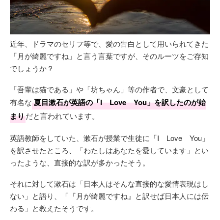
近年、ドラマのセリフ等で、愛の告白として用いられてきた
「月が綺麗ですね」と言う言葉ですが、そのルーツをご存知
でしょうか？
「吾輩は猫である」や「坊ちゃん」等の作者で、文豪として
有名な
夏目漱石が英語の「I Love You」を訳したのが始
まり
だと言われています。
英語教師をしていた、漱石が授業で生徒に「I Love You」
を訳させたところ、「わたしはあなたを愛しています」とい
ったような、直接的な訳が多かったそう。
それに対して漱石は「日本人はそんな直接的な愛情表現はし
ない」と語り、「『月が綺麗ですね』と訳せば日本人には伝
わる」と教えたそうです。