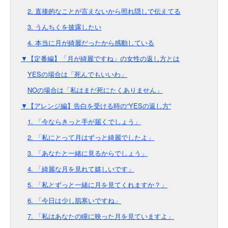
2. 直接的なことが言えないから照れ隠しで伝えてる
3. うんちくを披露したい
4. 本当に月が綺麗だったから感動している
▼【定番編】「月が綺麗ですね」の女性の返し方とは
YESの場合は「死んでもいいわ」
NOの場合は「私はまだ死にたくありません」
▼【アレンジ編】告白を受ける時の“YESの返し方”
1. 「今ならきっと手が届くでしょう」
2. 「私にとって月はずっと綺麗でしたよ」
3. 「あなたと一緒に見るからでしょう」
4. 「綺麗な月を見れて嬉しいです」
5. 「私とずっと一緒に月を見てくれますか？」
6. 「今日は少し肌寒いですね」
7. 「私はあなたの瞳に映った月を見ていますよ」