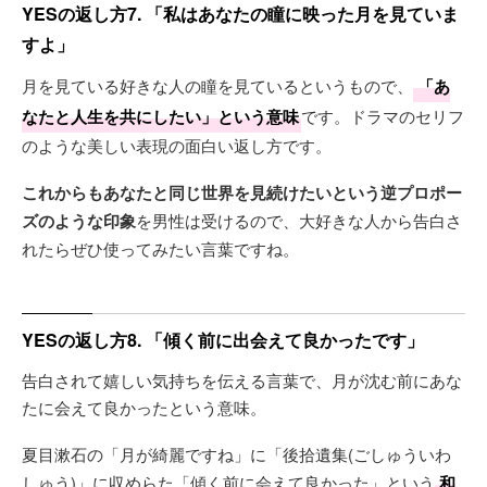
YESの返し方7. 「私はあなたの瞳に映った月を見ていま
すよ」
月を見ている好きな人の瞳を見ているというもので、
「あ
なたと人生を共にしたい」という意味
です。ドラマのセリフ
のような美しい表現の面白い返し方です。
これからもあなたと同じ世界を見続けたいという逆プロポー
ズのような印象
を男性は受けるので、大好きな人から告白さ
れたらぜひ使ってみたい言葉ですね。
YESの返し方8. 「傾く前に出会えて良かったです」
告白されて嬉しい気持ちを伝える言葉で、月が沈む前にあな
たに会えて良かったという意味。
夏目漱石の「月が綺麗ですね」に「後拾遺集(ごしゅういわ
しゅう)」に収めらた「傾く前に会えて良かった」という
和