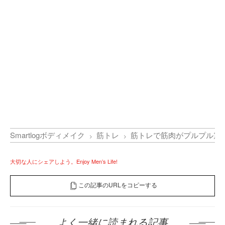
Smartlogボディメイク
筋トレ
筋トレで筋肉がプルプル震
大切な人にシェアしよう。Enjoy Men’s Life!
この記事のURLをコピーする
よく一緒に読まれる記事