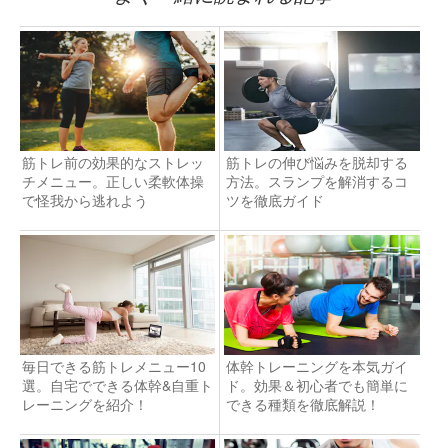
筋トレ前の効果的なストレッ
筋トレの伸び悩みを脱却する
チメニュー。正しい柔軟体操
方法。スランプを解消するコ
で怪我から逃れよう
ツを徹底ガイド
毎日できる筋トレメニュー10
体幹トレーニングを本気ガイ
選。自宅でできる体幹&自重ト
ド。効果＆初心者でも簡単に
レーニングを紹介！
できる種類を徹底解説！