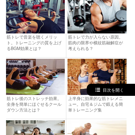
筋トレで音楽を聴くメリッ
筋トレで力が入らない原因。
ト。トレーニングの質を上げ
筋肉の限界や横紋筋融解症が
るBGM効果とは？
考えられる？
目次を開く
筋トレ後のストレッチ効果。
上半身に効果的な筋トレメニ
全身を簡単にほぐせるクール
ュー。自宅＆ジムで鍛える簡
ダウン方法とは？
単トレーニング集