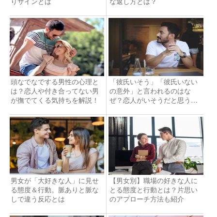
りサインとは
な返し方とは？
頭なでなでする男性の心理と
「彼氏いそう」「彼氏いない
は？恋人や付き合ってない男
の意外」と言われるのはな
が撫でてくる気持ちを解説！
ぜ？恋人がいそうだと思う理
由とは
男女が「大好きな人」に見せ
【男女別】職場の好きな人に
る態度＆行動。脈ありと脈な
とる態度と行動とは？片思い
しで違う反応とは
のアプローチ方法も紹介