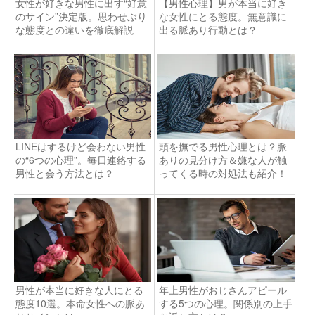
女性が好きな男性に出す“好意
【男性心理】男が本当に好き
のサイン”決定版。思わせぶり
な女性にとる態度。無意識に
な態度との違いを徹底解説
出る脈あり行動とは？
LINEはするけど会わない男性
頭を撫でる男性心理とは？脈
の“6つの心理”。毎日連絡する
ありの見分け方＆嫌な人が触
男性と会う方法とは？
ってくる時の対処法も紹介！
男性が本当に好きな人にとる
年上男性がおじさんアピール
態度10選。本命女性への脈あ
する5つの心理。関係別の上手