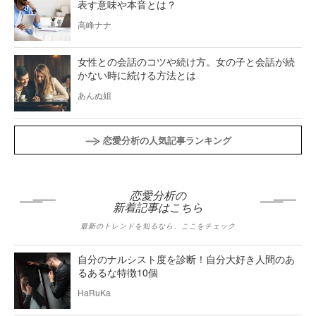
表す意味や本音とは？
高峰ナナ
女性との会話のコツや続け方。女の子と会話が続
かない時に続ける方法とは
あんぬ姐
恋愛分析の人気記事ランキング
恋愛分析の
新着記事はこちら
最新のトレンドを知るなら、ここをチェック
自分のナルシスト度を診断！自分大好き人間のあ
るあるな特徴10個
HaRuKa