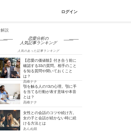
ログイン
を解説
恋愛分析の
人気記事ランキング
人気のあった記事ランキング
【恋愛の価値観】付き合う前に
確認する33の質問。相手のこと
を知る質問や聞いておくこと
は？
高峰ナナ
顎を触る人の13の心理。顎に手
を当てる行動が表す意味や本音
とは？
高峰ナナ
女性との会話のコツや続け方。
女の子と会話が続かない時に続
ける方法とは
あんぬ姐