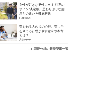
女性が好きな男性に出す“好意の
サイン”決定版。思わせぶりな態
度との違いを徹底解説
HaRuKa
顎を触る人の13の心理。顎に手
を当てる行動が表す意味や本音
とは？
高峰ナナ
恋愛分析の新着記事一覧