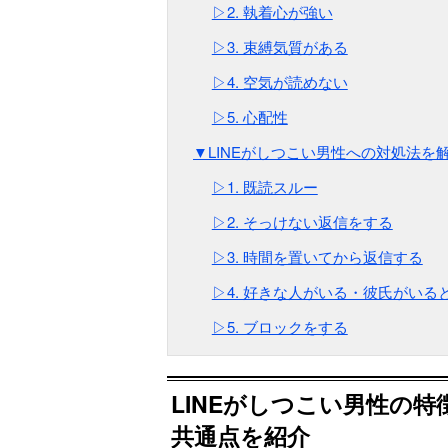
▷2. 執着心が強い
▷3. 束縛気質がある
▷4. 空気が読めない
▷5. 心配性
▼LINEがしつこい男性への対処法を
▷1. 既読スルー
▷2. そっけない返信をする
▷3. 時間を置いてから返信する
▷4. 好きな人がいる・彼氏がいる
▷5. ブロックをする
LINEがしつこい男性の
共通点を紹介