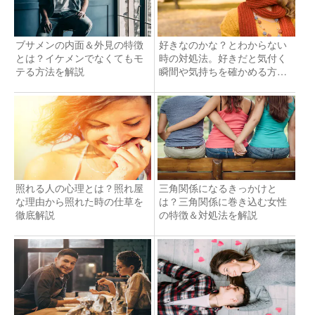
ブサメンの内面＆外見の特徴
好きなのかな？とわからない
とは？イケメンでなくてもモ
時の対処法。好きだと気付く
テる方法を解説
瞬間や気持ちを確かめる方法
を解説
照れる人の心理とは？照れ屋
三角関係になるきっかけと
な理由から照れた時の仕草を
は？三角関係に巻き込む女性
徹底解説
の特徴＆対処法を解説