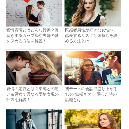
愛情表現とはどんな行動？長
既婚者男性が好きな女性へ。
続きするカップルや夫婦の愛
恋愛するリスクと気持ちを諦
を深める方法を解説！
める方法とは
愛情の定義とは？束縛との違
初デートの会話で盛り上がる
い＆男女で異なる愛情表現の
15の“鉄板ネタ”。困った時の
仕方を解説！
話題とは