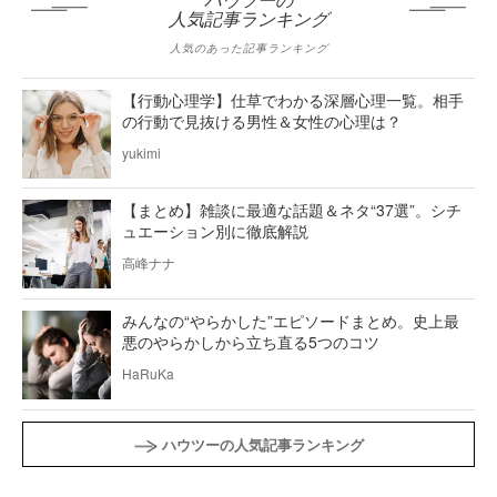
ハウツーの
人気記事ランキング
人気のあった記事ランキング
【行動心理学】仕草でわかる深層心理一覧。相手
の行動で見抜ける男性＆女性の心理は？
yukimi
【まとめ】雑談に最適な話題＆ネタ“37選”。シチ
ュエーション別に徹底解説
高峰ナナ
みんなの“やらかした”エピソードまとめ。史上最
悪のやらかしから立ち直る5つのコツ
HaRuKa
ハウツーの人気記事ランキング