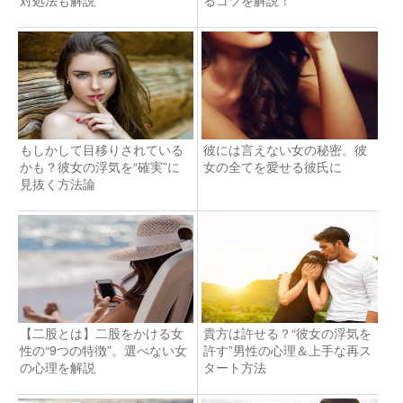
もしかして目移りされている
彼には言えない女の秘密。彼
かも？彼女の浮気を“確実”に
女の全てを愛せる彼氏に
見抜く方法論
【二股とは】二股をかける女
貴方は許せる？“彼女の浮気を
性の“9つの特徴”。選べない女
許す”男性の心理＆上手な再ス
の心理を解説
タート方法