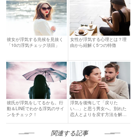
彼女が浮気する兆候を見抜く
女性が浮気する心理とは？理
「10の浮気チェック項目」
由から紐解く5つの特徴
彼氏が浮気をしてるかも。行
浮気を後悔して「戻りた
動＆LINEでわかる浮気のサイ
い…」と思う男女へ。別れた
ンをチェック！
恋人とよりを戻す方法を解
説！
関連する記事