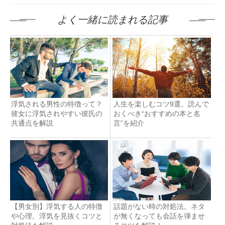
よく一緒に読まれる記事
浮気される男性の特徴って？
人生を楽しむコツ9選。読んで
彼女に浮気されやすい彼氏の
おくべき“おすすめの本と名
共通点を解説
言”を紹介
【男女別】浮気する人の特徴
話題がない時の対処法。ネタ
や心理。浮気を見抜くコツと
が無くなっても会話を弾ませ
対処法も解説
るコツを解説！