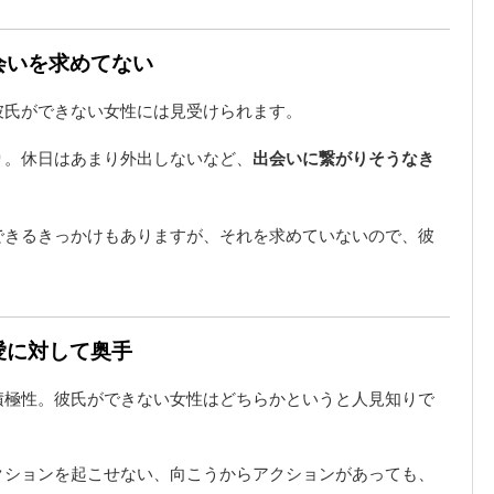
会いを求めてない
彼氏ができない女性には見受けられます。
り。休日はあまり外出しないなど、
出会いに繋がりそうなき
できるきっかけもありますが、それを求めていないので、彼
愛に対して奥手
積極性。彼氏ができない女性はどちらかというと人見知りで
クションを起こせない、向こうからアクションがあっても、