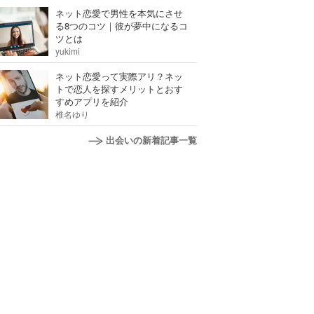
ネット恋愛で男性を本気にさせ
る8つのコツ｜彼が夢中になるコ
ツとは
yukimi
ネット恋愛って実際アリ？ネッ
トで恋人を探すメリットとおす
すめアプリを紹介
椎名ゆり
出会いの新着記事一覧