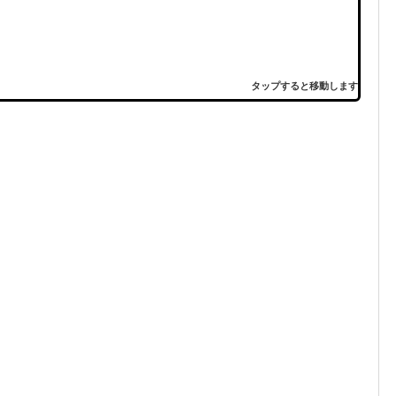
タップすると移動します