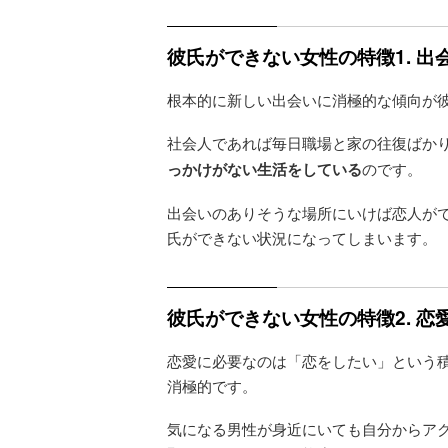
彼氏ができない女性の特徴1. 出
根本的に新しい出会いに消極的な傾向が
社会人であれば毎日職場と家の往復ばか
っかけがない生活をしている
のです。
出会いのありそうな場所にいけば恋人が
氏ができない状況になってしまいます。
彼氏ができない女性の特徴2. 恋
恋愛に必要なのは「恋をしたい」という
消極的です。
気になる男性が身近にいても自分からア