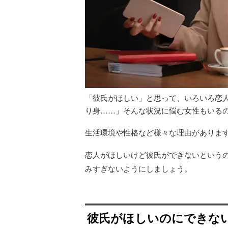
「彼氏がほしい」と思って、いろいろ恋
り身……」そんな状況に悩む女性もいる
生活環境や性格など様々な理由がありま
恋人がほしいけど彼氏ができないという
みすぎないようにしましょう。
彼氏がほしいのにできな