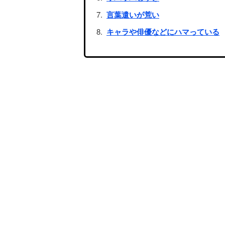
言葉遣いが荒い
キャラや俳優などにハマっている