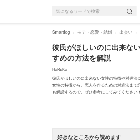
Smartlog
モテ・恋愛・結婚
出会い
彼氏がほしいのに出来な
すめの方法を解説
HaRuKa
彼氏がほしいのに出来ない女性の特徴や対処法
女性の特徴から、恋人を作るための対処法まで
も解説するので、ぜひ参考にしてみてください