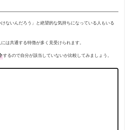
いけないんだろう」と絶望的な気持ちになっている人もいる
人には共通する特徴が多く見受けられます。
介
するので自分が該当していないか比較してみましょう。