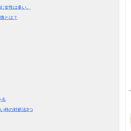
む女性は多い。
徴とは？
いる
い時の対処法3つ