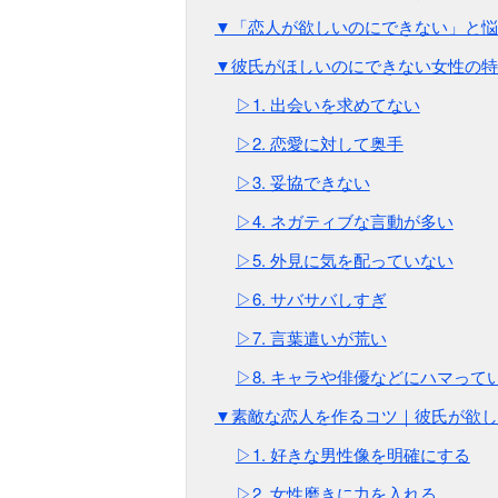
▼「恋人が欲しいのにできない」と悩
▼彼氏がほしいのにできない女性の特
▷1. 出会いを求めてない
▷2. 恋愛に対して奥手
▷3. 妥協できない
▷4. ネガティブな言動が多い
▷5. 外見に気を配っていない
▷6. サバサバしすぎ
▷7. 言葉遣いが荒い
▷8. キャラや俳優などにハマって
▼素敵な恋人を作るコツ｜彼氏が欲し
▷1. 好きな男性像を明確にする
▷2. 女性磨きに力を入れる