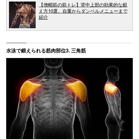
【僧帽筋の筋トレ】背中上部の効果的な鍛
え方10選。自重からダンベルメニューまで
紹介
水泳で鍛えられる筋肉部位3. 三角筋