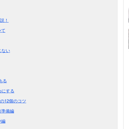
説！
いて
じない
ある
めにする
の12個のコツ
前準備編
中編