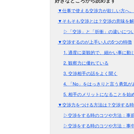
▼仕事で使える交渉力が欲しい方へ。
▼そもそも交渉とは？交渉の意味を解
▷「交渉」と「折衝」の違いにつ
▼交渉するのが上手い人の5つの特徴
1. 適度に楽観的で、細かい事に動
2. 観察力に優れている
3. 交渉相手の話をよく聞く
4. 「No」をはっきりと言う勇気が
5. 相手のメリットになることを始
▼交渉力をつける方法は？交渉する時
▷交渉をする時のコツや方法：事
▷交渉をする時のコツや方法：事