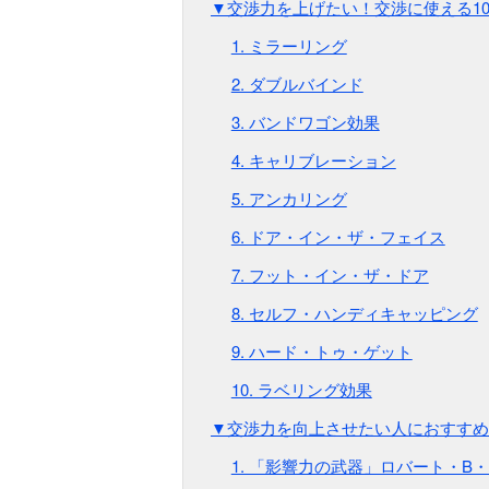
▼交渉力を上げたい！交渉に使える1
1. ミラーリング
2. ダブルバインド
3. バンドワゴン効果
4. キャリブレーション
5. アンカリング
6. ドア・イン・ザ・フェイス
7. フット・イン・ザ・ドア
8. セルフ・ハンディキャッピング
9. ハード・トゥ・ゲット
10. ラベリング効果
▼交渉力を向上させたい人におすすめ
1. 「影響力の武器」ロバート・B