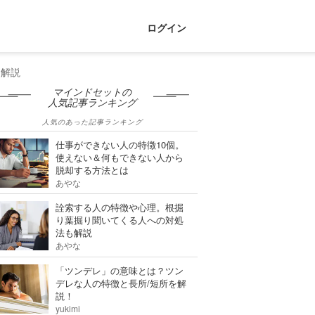
ログイン
を解説
マインドセットの
人気記事ランキング
人気のあった記事ランキング
仕事ができない人の特徴10個。
使えない＆何もできない人から
脱却する方法とは
あやな
詮索する人の特徴や心理。根掘
り葉掘り聞いてくる人への対処
法も解説
あやな
「ツンデレ」の意味とは？ツン
デレな人の特徴と長所/短所を解
説！
yukimi