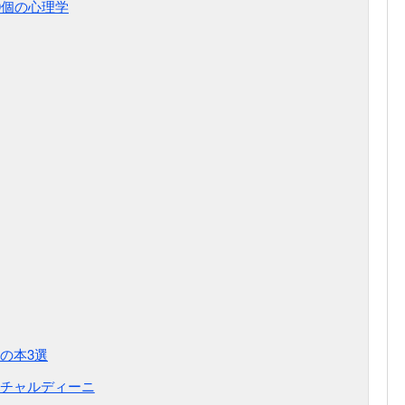
0個の心理学
の本3選
・チャルディーニ