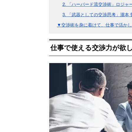
2. 「ハーバード流交渉術」ロジャ
3. 「武器としての交渉思考」瀧本 
▼交渉術を身に着けて、仕事で活かし
仕事で使える交渉力が欲