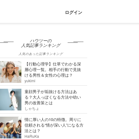
ログイン
ハウツーの
人気記事ランキング
人気のあった記事ランキング
【行動心理学】仕草でわかる深
層心理一覧。相手の行動で見抜
ける男性＆女性の心理は？
yukimi
童顔男子が垢抜ける方法はあ
る？大人っぽくなる方法や幼い
男の改善策とは
しゃちょ
情に厚い人の10の特徴。周りに
信頼される“情が深い人”になる方
法とは？
HaRuKa