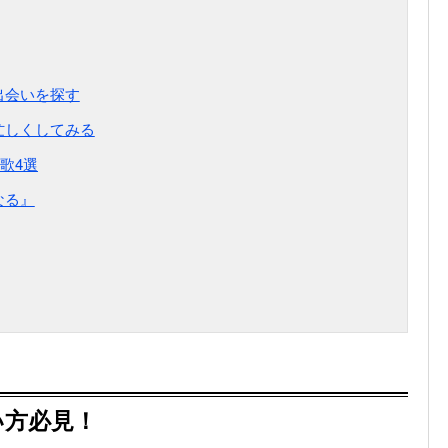
出会いを探す
忙しくしてみる
歌4選
なる』
い方必見！