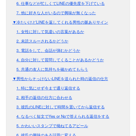
6. 仕事などが忙しくてLINEの優先度を下げている
7. 他に好きな人がいるので興味が無くなった
▼冷たいけどLINEを返してくれる男性の脈ありサイン
1. 女性に対して気遣いの言葉があるか
2. 未読スルーされるかどうか
3. 電話をして、会話が弾むかどうか
4. 自分に対して質問してくることがあるかどうか
5. 共通の友人に気持ちを確かめてもらう
▼男性からそっけないLINEを送られた時の返信の仕方
1. 特に気にせず今まで通り返信する
2. 相手の返信の仕方に合わせる
3. 彼氏のLINEに対して時間を置いてから返信する
4. なるべく短文でYes or Noで答えられる返信をする
5. かわいいスタンプで拗ねてるアピール
6. 彼氏の興味のある話題に変える