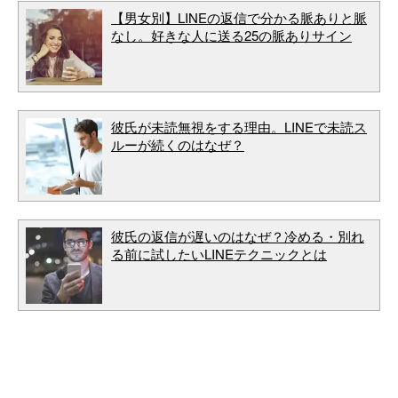
【男女別】LINEの返信で分かる脈ありと脈
なし。好きな人に送る25の脈ありサイン
彼氏が未読無視をする理由。LINEで未読ス
ルーが続くのはなぜ？
彼氏の返信が遅いのはなぜ？冷める・別れ
る前に試したいLINEテクニックとは