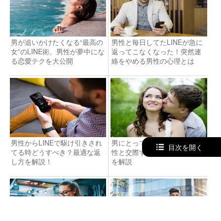
男が追いかけたくなる“最高の
男性と毎日してたLINEが急に
女”のLINE術。男性が夢中にな
返ってこなくなった！突然連
る恋愛テクを大公開
絡をやめる男性の心理とは
男性からLINEで駆け引きされ
男にとって“付き合う”とは？女
目次を開く
てる時どうすべき？最適な返
性と交際する意味＆男性心理
し方を解説！
を解説