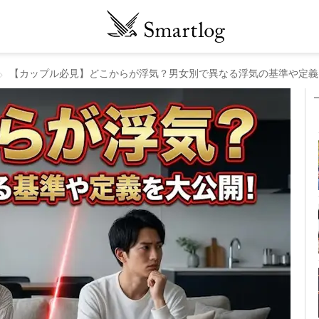
【カップル必見】どこからが浮気？男女別で異なる浮気の基準や定義