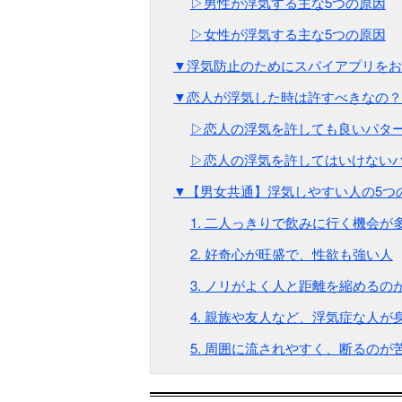
▷男性が浮気する主な5つの原因
▷女性が浮気する主な5つの原因
▼浮気防止のためにスパイアプリをお
▼恋人が浮気した時は許すべきなの？
▷恋人の浮気を許しても良いパタ
▷恋人の浮気を許してはいけない
▼【男女共通】浮気しやすい人の5つ
1. 二人っきりで飲みに行く機会が
2. 好奇心が旺盛で、性欲も強い人
3. ノリがよく人と距離を縮めるの
4. 親族や友人など、浮気症な人が
5. 周囲に流されやすく、断るのが