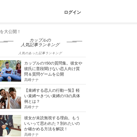
ログイン
を大公開！
カップルの
人気記事ランキング
人気のあった記事ランキング
カップルの150の質問集。彼女や
彼氏に普段聞けない恋人向け質
問＆質問ゲームを公開
高峰ナナ
【束縛する恋人の行動一覧】軽
い束縛〜きつい束縛の13の具体
例とは？
高峰ナナ
彼女が未読無視する理由。もう
いいって思われた？別れたいの
か確かめる方法を解説！
高峰ナナ