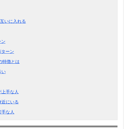
互いに入れる
ーン
パターン
の特徴とは
多い
が上手な人
身近にいる
苦手な人