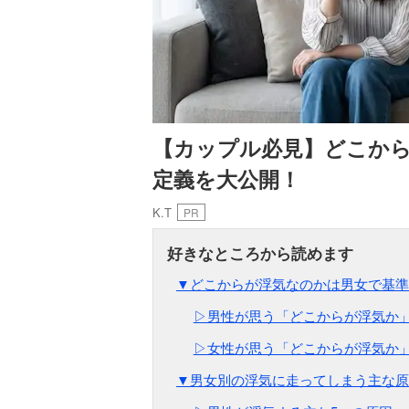
【カップル必見】どこか
定義を大公開！
K.T
PR
▼どこからが浮気なのかは男女で基準
▷男性が思う「どこからが浮気か
▷女性が思う「どこからが浮気か
▼男女別の浮気に走ってしまう主な原