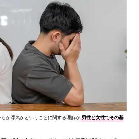
からが浮気かということに関する理解が
男性と女性でその基
。