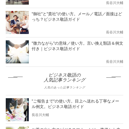
長谷川大輔
"御社"と"貴社"の使い方。メール／電話／面接はど
っち？ビジネス敬語ガイド
長谷川大輔
"微力ながら"の意味／使い方。言い換え類語＆例文
付き｜ビジネス敬語ガイド
長谷川大輔
ビジネス敬語の
人気記事ランキング
人気のあった記事ランキング
"ご報告まで"の使い方。目上へ送れる丁寧なメー
ル例文。ビジネス敬語ガイド
長谷川大輔