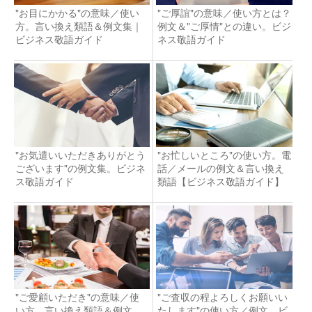
"お目にかかる"の意味／使い
"ご厚誼"の意味／使い方とは？
方。言い換え類語＆例文集｜
例文＆"ご厚情"との違い。ビジ
ビジネス敬語ガイド
ネス敬語ガイド
"お気遣いいただきありがとう
"お忙しいところ"の使い方。電
ございます"の例文集。ビジネ
話／メールの例文＆言い換え
ス敬語ガイド
類語【ビジネス敬語ガイド】
"ご愛顧いただき"の意味／使
"ご査収の程よろしくお願いい
い方。言い換え類語＆例文。
たします"の使い方／例文。ビ