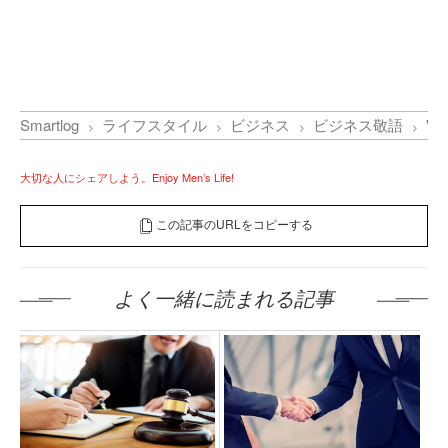
Smartlog
ライフスタイル
ビジネス
ビジネス敬語
"
大切な人にシェアしよう。Enjoy Men’s Life!
この記事のURLをコピーする
よく一緒に読まれる記事