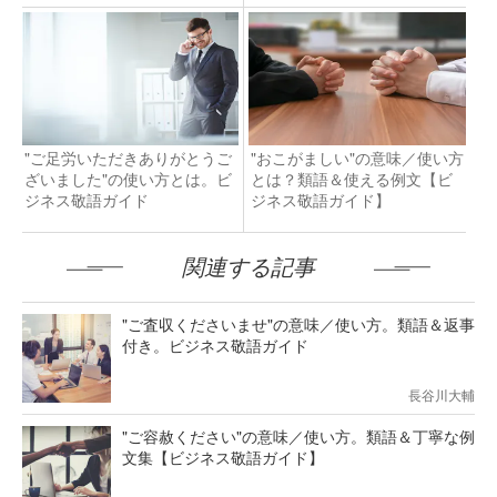
"ご足労いただきありがとうご
"おこがましい"の意味／使い方
ざいました"の使い方とは。ビ
とは？類語＆使える例文【ビ
ジネス敬語ガイド
ジネス敬語ガイド】
関連する記事
"ご査収くださいませ"の意味／使い方。類語＆返事
付き。ビジネス敬語ガイド
長谷川大輔
"ご容赦ください"の意味／使い方。類語＆丁寧な例
文集【ビジネス敬語ガイド】