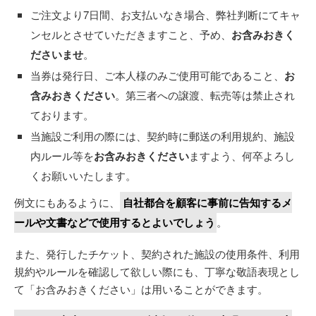
ご注文より7日間、お支払いなき場合、弊社判断にてキャ
ンセルとさせていただきますこと、予め、
お含みおきく
ださいませ
。
当券は発行日、ご本人様のみご使用可能であること、
お
含みおきください
。第三者への譲渡、転売等は禁止され
ております。
当施設ご利用の際には、契約時に郵送の利用規約、施設
内ルール等を
お含みおきください
ますよう、何卒よろし
くお願いいたします。
例文にもあるように、
自社都合を顧客に事前に告知するメ
ールや文書などで使用するとよいでしょう
。
また、発行したチケット、契約された施設の使用条件、利用
規約やルールを確認して欲しい際にも、丁寧な敬語表現とし
て「お含みおきください」は用いることができます。