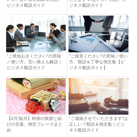
ビジネス敬語ガイド
ジネス敬語ガイド
"ご承知おきください"の意味
"ご留意ください"の意味／使い
／使い方。言い換えも解説｜
方。類語＆丁寧な例文集【ビ
ビジネス敬語ガイド
ジネス敬語ガイド】
【2月/如月】時候の挨拶と結
"ご連絡させていただきます"は
びの言葉。例文フレーズまと
正しい？類語＆例文集｜ビジ
め
ネス敬語ガイド