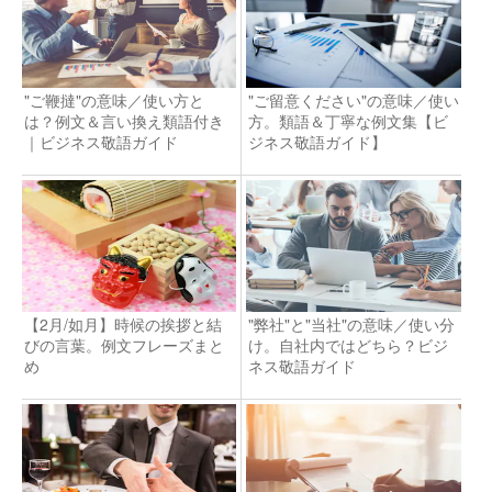
"ご鞭撻"の意味／使い方と
"ご留意ください"の意味／使い
は？例文＆言い換え類語付き
方。類語＆丁寧な例文集【ビ
｜ビジネス敬語ガイド
ジネス敬語ガイド】
【2月/如月】時候の挨拶と結
"弊社"と"当社"の意味／使い分
びの言葉。例文フレーズまと
け。自社内ではどちら？ビジ
め
ネス敬語ガイド