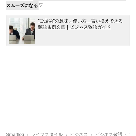
スムーズになる
▽
"ご足労"の意味／使い方。言い換えできる
類語＆例文集｜ビジネス敬語ガイド
Smartlog
ライフスタイル
ビジネス
ビジネス敬語
"