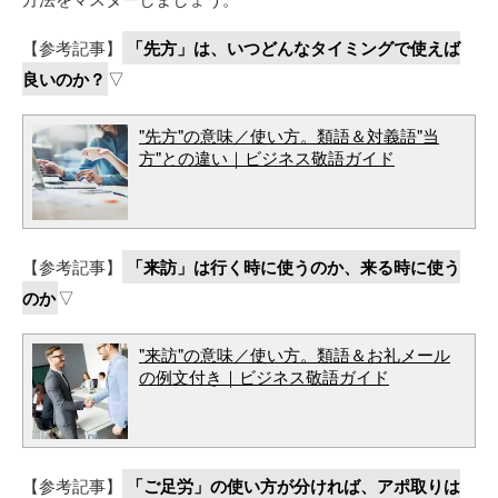
【参考記事】
「先方」は、いつどんなタイミングで使えば
良いのか？
▽
"先方"の意味／使い方。類語＆対義語"当
方"との違い｜ビジネス敬語ガイド
【参考記事】
「来訪」は行く時に使うのか、来る時に使う
のか
▽
"来訪"の意味／使い方。類語＆お礼メール
の例文付き｜ビジネス敬語ガイド
【参考記事】
「ご足労」の使い方が分ければ、アポ取りは