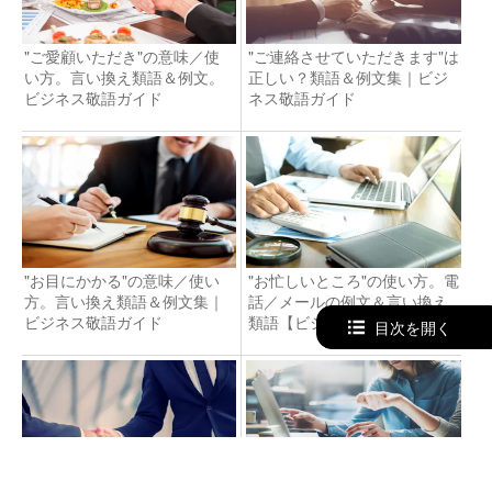
"ご愛顧いただき"の意味／使
"ご連絡させていただきます"は
い方。言い換え類語＆例文。
正しい？類語＆例文集｜ビジ
ビジネス敬語ガイド
ネス敬語ガイド
"お目にかかる"の意味／使い
"お忙しいところ"の使い方。電
方。言い換え類語＆例文集｜
話／メールの例文＆言い換え
ビジネス敬語ガイド
類語【ビジネス敬語ガイド】
目次を開く