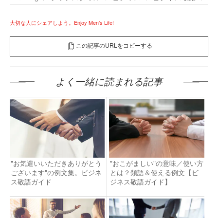
大切な人にシェアしよう。Enjoy Men’s Life!
この記事のURLをコピーする
よく一緒に読まれる記事
"お気遣いいただきありがとう
"おこがましい"の意味／使い方
ございます"の例文集。ビジネ
とは？類語＆使える例文【ビ
ス敬語ガイド
ジネス敬語ガイド】