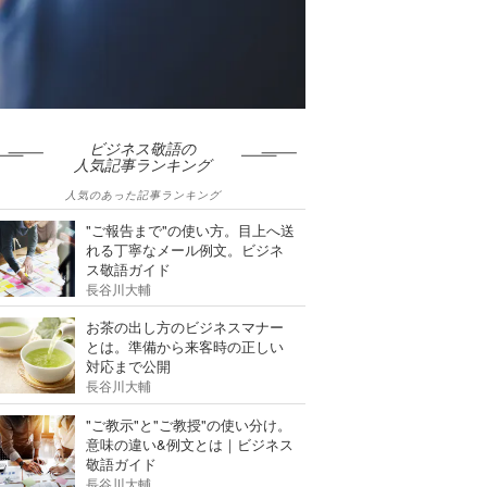
ビジネス敬語の
人気記事ランキング
人気のあった記事ランキング
"ご報告まで"の使い方。目上へ送
れる丁寧なメール例文。ビジネ
ス敬語ガイド
長谷川大輔
お茶の出し方のビジネスマナー
とは。準備から来客時の正しい
対応まで公開
長谷川大輔
"ご教示"と"ご教授"の使い分け。
意味の違い&例文とは｜ビジネス
敬語ガイド
長谷川大輔