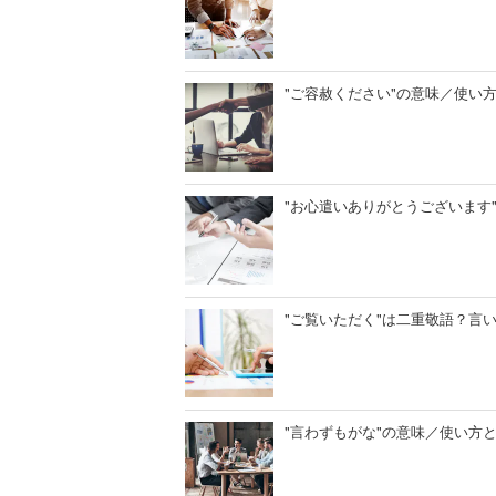
"ご容赦ください"の意味／使い
"お心遣いありがとうございます
"ご覧いただく"は二重敬語？言
"言わずもがな"の意味／使い方