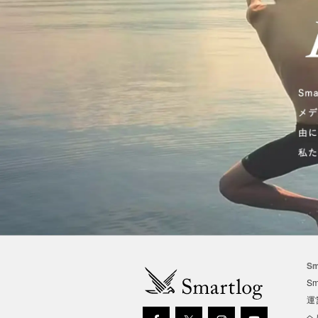
Sm
Sm
運
ヘ