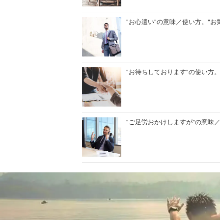
"お心遣い"の意味／使い方。"
"お待ちしております"の使い方
"ご足労おかけしますが"の意味