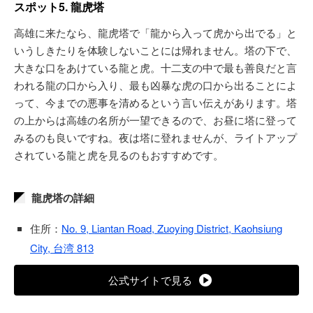
スポット5. 龍虎塔
高雄に来たなら、龍虎塔で「龍から入って虎から出でる」と
いうしきたりを体験しないことには帰れません。塔の下で、
大きな口をあけている龍と虎。十二支の中で最も善良だと言
われる龍の口から入り、最も凶暴な虎の口から出ることによ
って、今までの悪事を清めるという言い伝えがあります。塔
の上からは高雄の名所が一望できるので、お昼に塔に登って
みるのも良いですね。夜は塔に登れませんが、ライトアップ
されている龍と虎を見るのもおすすめです。
龍虎塔の詳細
住所：
No. 9, Liantan Road, Zuoying District, Kaohsiung
City, 台湾 813
公式サイトで見る