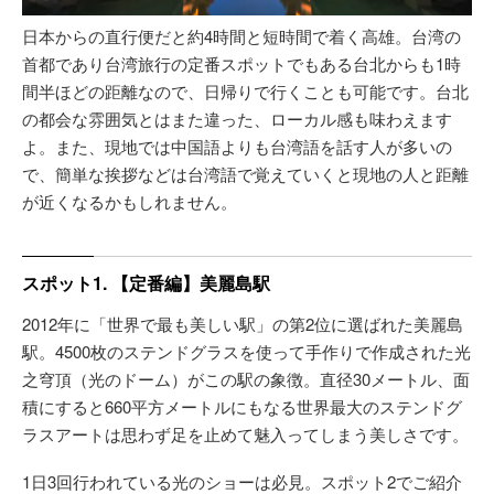
日本からの直行便だと約4時間と短時間で着く高雄。台湾の
首都であり台湾旅行の定番スポットでもある台北からも1時
間半ほどの距離なので、日帰りで行くことも可能です。台北
の都会な雰囲気とはまた違った、ローカル感も味わえます
よ。また、現地では中国語よりも台湾語を話す人が多いの
で、簡単な挨拶などは台湾語で覚えていくと現地の人と距離
が近くなるかもしれません。
スポット1. 【定番編】美麗島駅
2012年に「世界で最も美しい駅」の第2位に選ばれた美麗島
駅。4500枚のステンドグラスを使って手作りで作成された光
之穹頂（光のドーム）がこの駅の象徴。直径30メートル、面
積にすると660平方メートルにもなる世界最大のステンドグ
ラスアートは思わず足を止めて魅入ってしまう美しさです。
1日3回行われている光のショーは必見。スポット2でご紹介