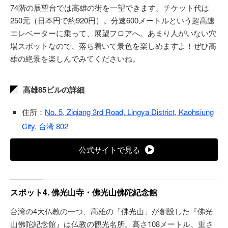
74階の展望台では高雄の街を一望できます。チケット代は
250元（日本円で約920円）。分速600メートルという超高速
エレベーターに乗って、展望フロアへ。あまり人がいない穴
場スポットなので、落ち着いて景色を楽しめますよ！ぜひ高
雄の絶景を楽しんでみてくださいね。
高雄85ビルの詳細
住所：
No. 5, Ziqiang 3rd Road, Lingya District, Kaohsiung
City, 台湾 802
公式サイトで見る
スポット4. 佛光山寺・佛光山佛陀紀念館
台湾の4大仏教の一つ、高雄の「佛光山」が創設した『佛光
山佛陀紀念館』は仏教の観光名所。高さ108メートル、重さ