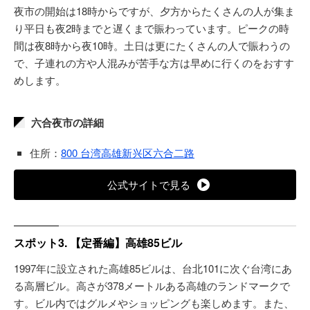
夜市の開始は18時からですが、夕方からたくさんの人が集ま
り平日も夜2時までと遅くまで賑わっています。ピークの時
間は夜8時から夜10時。土日は更にたくさんの人で賑わうの
で、子連れの方や人混みが苦手な方は早めに行くのをおすす
めします。
六合夜市の詳細
住所：
800 台湾高雄新兴区六合二路
公式サイトで見る
スポット3. 【定番編】高雄85ビル
1997年に設立された高雄85ビルは、台北101に次ぐ台湾にあ
る高層ビル。高さが378メートルある高雄のランドマークで
す。ビル内ではグルメやショッピングも楽しめます。また、