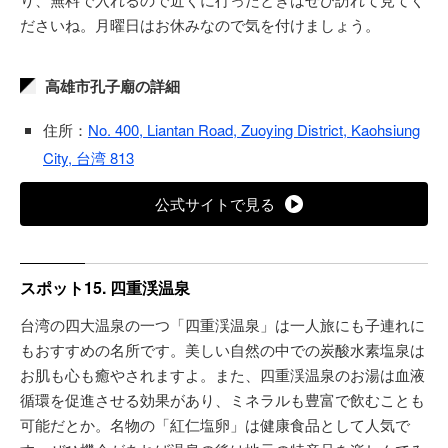
ださいね。月曜日はお休みなので気を付けましょう。
高雄市孔子廟の詳細
住所：
No. 400, Liantan Road, Zuoying District, Kaohsiung
City, 台湾 813
公式サイトで見る
スポット15. 四重渓温泉
台湾の四大温泉の一つ「四重渓温泉」は一人旅にも子連れに
もおすすめの名所です。美しい自然の中での炭酸水素塩泉は
お肌も心も癒やされますよ。また、四重渓温泉のお湯は血液
循環を促進させる効果があり、ミネラルも豊富で飲むことも
可能だとか。名物の「紅仁塩卵」は健康食品として人気で