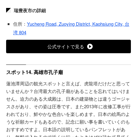
瑞豊夜市の詳細
住所：
Yucheng Road, Zuoying District, Kaohsiung City, 台
湾 804
公式サイトで見る
スポット14. 高雄市孔子廟
蓮池潭周辺の観光スポットと言えば、虎龍塔だけだと思って
いませんか？台湾最大の孔子廟があることを忘れてはいけま
せん。迫力のある大成殿は、日本の建築物とは違うゴージャ
スさがあり、その姿は圧巻です。また2013年に改修工事が行
われており、鮮やかな色合いを楽しめます。日本の絵馬のよ
うな祈願カードもあるので、記念に願い事を書いていくのも
おすすめですよ。日本語の説明しているパンフレットがあ
り、無料で入れるので近くに行ったときはぜひ訪れて見てく