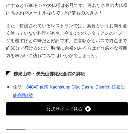
にすると1780トンの大仏様は必見です。有名な奈良の大仏様
は高さ約15メートルなので、約7倍もの大きさ！
また、併設されているレストランでは、素食というお肉を全
く使っていない料理が有名。今までのベジタリアンのイメー
ジを覆すほどの味だと好評です。左営駅からバスで終点まで
約60分で行けるので、時間に余裕のある方はぜひ厳かな雰囲
気を味わいに訪れてみてはいかがでしょうか。
佛光山寺・佛光山佛陀紀念館の詳細
住所：
84049 台湾 Kaohsiung City, Dashu District, 統嶺里
統嶺路1號
公式サイトで見る