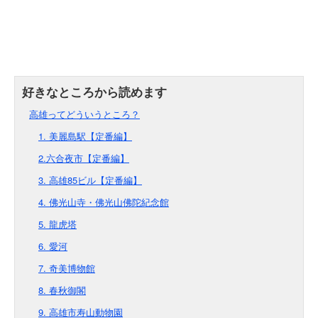
高雄ってどういうところ？
1. 美麗島駅【定番編】
2.六合夜市【定番編】
3. 高雄85ビル【定番編】
4. 佛光山寺・佛光山佛陀紀念館
5. 龍虎塔
6. 愛河
7. 奇美博物館
8. 春秋御閣
9. 高雄市寿山動物園