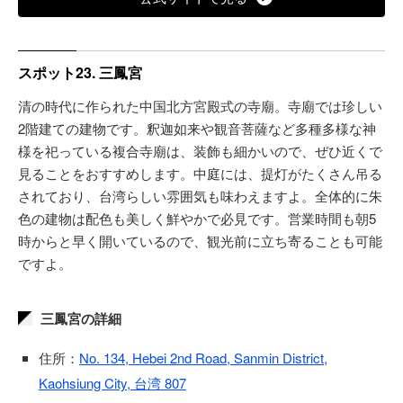
スポット23. 三鳳宮
清の時代に作られた中国北方宮殿式の寺廟。寺廟では珍しい
2階建ての建物です。釈迦如来や観音菩薩など多種多様な神
様を祀っている複合寺廟は、装飾も細かいので、ぜひ近くで
見ることをおすすめします。中庭には、提灯がたくさん吊る
されており、台湾らしい雰囲気も味わえますよ。全体的に朱
色の建物は配色も美しく鮮やかで必見です。営業時間も朝5
時からと早く開いているので、観光前に立ち寄ることも可能
ですよ。
三鳳宮の詳細
住所：
No. 134, Hebei 2nd Road, Sanmin District,
Kaohsiung City, 台湾 807