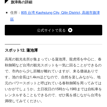
旗津島の詳細
住所：
805 台湾 Kaohsiung City, Qijin District, 高雄市旗津
區
公式サイトで見る
スポット12. 蓮池潭
高尾の観光名所が集まっている蓮池潭。龍虎塔を中心に、春
秋御閣など台湾の観光スポットを一気に回ることができるの
で、市内から少し距離が離れていますが、来る価値ありで
す。池の全長は1.4kmほどなので、自然を楽しみながら、地
元のパワースポットと呼ばれている春秋御閣を周ってみては
いかがでしょうか。土日祝日の15時から19時までは自転車を
レンタルすることもできるので、ぜひ風を感じながら台湾を
満喫してみてください。