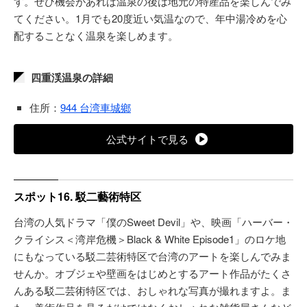
す。ぜひ機会があれば温泉の後は地元の特産品を楽しんでみ
てください。1月でも20度近い気温なので、年中湯冷めを心
配することなく温泉を楽しめます。
四重渓温泉の詳細
住所：
944 台湾車城鄉
公式サイトで見る
スポット16. 駁二藝術特区
台湾の人気ドラマ「僕のSweet Devil」や、映画「ハーバー・
クライシス＜湾岸危機＞Black & White Episode1」のロケ地
にもなっている駁二芸術特区で台湾のアートを楽しんでみま
せんか。オブジェや壁画をはじめとするアート作品がたくさ
んある駁二芸術特区では、おしゃれな写真が撮れますよ。ま