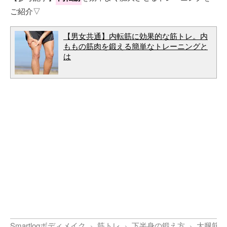
ご紹介▽
【男女共通】内転筋に効果的な筋トレ。内
ももの筋肉を鍛える簡単なトレーニングと
は
Smartlogボディメイク
筋トレ
下半身の鍛え方
大腿筋膜