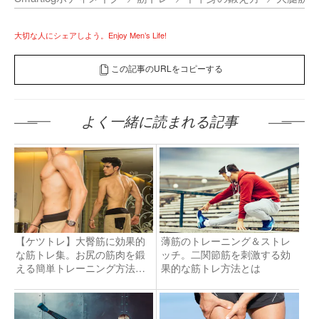
大切な人にシェアしよう。Enjoy Men’s Life!
この記事のURLをコピーする
よく一緒に読まれる記事
【ケツトレ】大臀筋に効果的
薄筋のトレーニング＆ストレ
な筋トレ集。お尻の筋肉を鍛
ッチ。二関節筋を刺激する効
える簡単トレーニング方法と
果的な筋トレ方法とは
は？