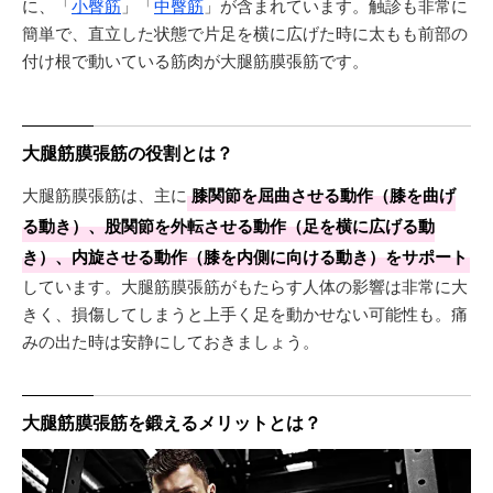
に、「
小臀筋
」「
中臀筋
」が含まれています。触診も非常に
簡単で、直立した状態で片足を横に広げた時に太もも前部の
付け根で動いている筋肉が大腿筋膜張筋です。
大腿筋膜張筋の役割とは？
大腿筋膜張筋は、主に
膝関節を屈曲させる動作（膝を曲げ
る動き）、股関節を外転させる動作（足を横に広げる動
き）、内旋させる動作（膝を内側に向ける動き）をサポート
しています。大腿筋膜張筋がもたらす人体の影響は非常に大
きく、損傷してしまうと上手く足を動かせない可能性も。痛
みの出た時は安静にしておきましょう。
大腿筋膜張筋を鍛えるメリットとは？