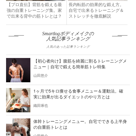
【プロ直伝】背筋を鍛える最
長内転筋の効果的な鍛え方。
強の自重トレーニング集。家
自宅で出来るトレーニング＆
で出来る背中の筋トレとは？
ストレッチを徹底解説
Smartlogボディメイクの
人気記事ランキング
人気のあった記事ランキング
【初心者向け】腹筋を綺麗に割るトレーニングメ
ニュー｜自宅で鍛える簡単筋トレ特集
山田悠介
1ヶ月で5キロ痩せる食事メニュー＆運動法。確
実に効果が出るダイエットのやり方とは
織田琢也
体幹トレーニングメニュー。自宅でできる上半身
の自重筋トレとは
山田悠介