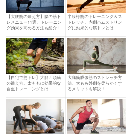
【大腰筋の鍛え方】腰の筋ト
半膜様筋のトレーニング＆ス
レメニュー11選。トレーニン
トレッチ。内側ハムストリン
グ効果を高める方法も紹介！
グに効果的な筋トレとは
【自宅で筋トレ】大腿四頭筋
大腿筋膜張筋のストレッチ方
の鍛え方。太ももに効果的な
法。太もも外側を柔らかくす
自重トレーニングとは
るメリットも解説！