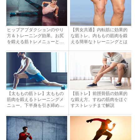
ヒップアブダクションのやり
【男女共通】内転筋に効果的
方＆トレーニング効果。お尻
な筋トレ。内ももの筋肉を鍛
を鍛える筋トレメニューと
える簡単なトレーニングとは
は？
【太ももの筋トレ】太ももの
【筋トレ】前脛骨筋の効果的
筋肉を鍛えるトレーニングメ
な鍛え方。すねの筋肉をほぐ
ニュー。下半身を引き締める
すストレッチまで解説
には