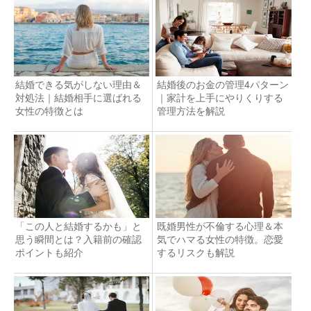
結婚できる気がしない理由＆
結婚後のお金の管理4パターン
対処法｜結婚相手に選ばれる
｜家計を上手にやりくりする
女性の特徴とは
管理方法を解説
「この人と結婚するかも」と
既婚男性が不倫する心理＆本
思う瞬間とは？入籍前の確認
気でハマる女性の特徴。恋愛
ポイントも紹介
するリスクも解説