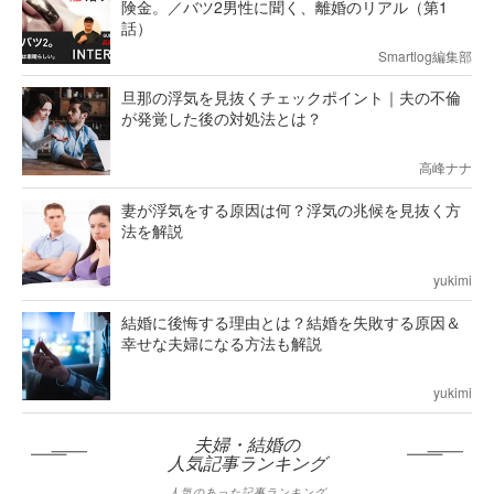
険金。／バツ2男性に聞く、離婚のリアル（第1
話）
Smartlog編集部
旦那の浮気を見抜くチェックポイント｜夫の不倫
が発覚した後の対処法とは？
高峰ナナ
妻が浮気をする原因は何？浮気の兆候を見抜く方
法を解説
yukimi
結婚に後悔する理由とは？結婚を失敗する原因＆
幸せな夫婦になる方法も解説
yukimi
夫婦・結婚の
人気記事ランキング
人気のあった記事ランキング