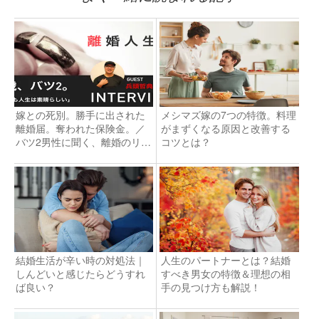
嫁との死別。勝手に出された
メシマズ嫁の7つの特徴。料理
離婚届。奪われた保険金。／
がまずくなる原因と改善する
バツ2男性に聞く、離婚のリア
コツとは？
ル（第1話）
結婚生活が辛い時の対処法｜
人生のパートナーとは？結婚
しんどいと感じたらどうすれ
すべき男女の特徴＆理想の相
ば良い？
手の見つけ方も解説！