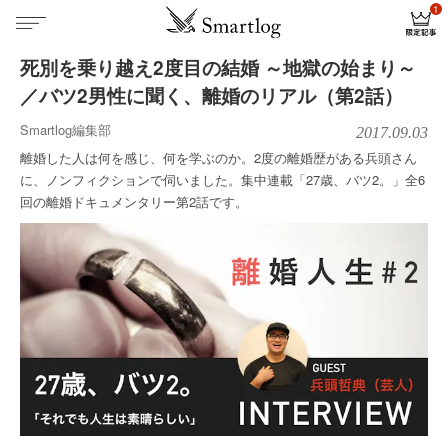
死別を乗り越え2度目の結婚 ～地獄の始まり～
／バツ2男性に聞く、離婚のリアル（第2話）
Smartlog編集部
2017.09.03
離婚した人は何を感じ、何を学ぶのか。2度の離婚歴がある兵頭さん
に、ノンフィクションで伺いました。集中連載「27歳、バツ2。」全6
回の離婚ドキュメンタリー第2話です。