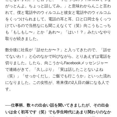
がっとんよ。ちょっと話してみ。」と意味わからんこと言わ
れて、僕と電話中のウィルコムと彼女と電話中のウィルコム
をくっつけられまして。電話の耳と耳、口と口同士をくっつ
けているので当然なにも聞こえなくて（笑）向こうもこっち
も「もしもし〜」とか「あれ〜」「はい！？」みたいなやり
取りが続きました。
数分後に社長が「話せたか〜？」と入ってきたので、「話せ
てないわ！」と心のなかで叫びながら、とりあえずは電話を
切りました。したら、向こうからFacebookメッセンジャー
で連絡がきて、「久しぶり」「実は話したことないよね
（笑）」「せっかくだし、ご飯でも行こうか」といった流れ
になりました。この女性が、将来僕の2人目の嫁になる人で
す。
──仕事柄、数々の出会い話を聞いてきましたが、その出会
いは全く初耳です（笑）でも学生時代にあまり関わりのなか