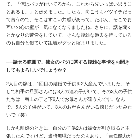
て、「俺はバツが付いてるから、これから先いっぱい思うこ
とあるよ。」と伝えました。したら、向こうもバツイチだっ
て言うので、そこはすごい共感があって。たぶん、そこでお
互いの心の壁が一気になくなりましたね。さらに、話を聞く
とかなりの苦労をしていて、そんな複雑な過去を持っている
のも自分と似ていて距離がグッと縮まりました。
──話せる範囲で、彼女のバツに関する複雑な事情をお聞き
してもよろしいでしょうか？
2人目の嫁は、1回目の結婚で子供を2人産んでいました。そ
して相手の旦那さんには3人の連れ子がいて、その3人の子供
たちは一番上の子と下2人でお母さんが違うんです。なん
で、5人の子供がいて、3人のお母さんがいる感じだったみた
いで（笑）
しかも離婚のときに、自分の子供2人は彼女が引き取ると主
張したんですけど、当時無職だったのもあり、「責任能力が