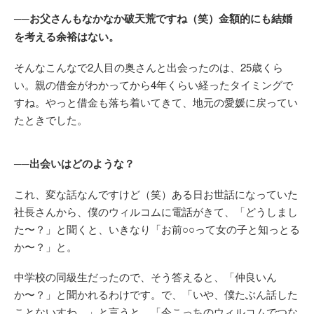
──お父さんもなかなか破天荒ですね（笑）金額的にも結婚
を考える余裕はない。
そんなこんなで2人目の奥さんと出会ったのは、25歳くら
い。親の借金がわかってから4年くらい経ったタイミングで
すね。やっと借金も落ち着いてきて、地元の愛媛に戻ってい
たときでした。
──出会いはどのような？
これ、変な話なんですけど（笑）ある日お世話になっていた
社長さんから、僕のウィルコムに電話がきて、「どうしまし
た〜？」と聞くと、いきなり「お前○○って女の子と知っとる
か〜？」と。
中学校の同級生だったので、そう答えると、「仲良いん
か〜？」と聞かれるわけです。で、「いや、僕たぶん話した
ことないすわ。」と言うと、「今こっちのウィルコムでつな