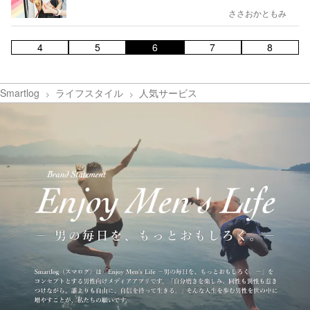
ささおかともみ
4
5
6
7
8
Smartlog
ライフスタイル
人気サービス