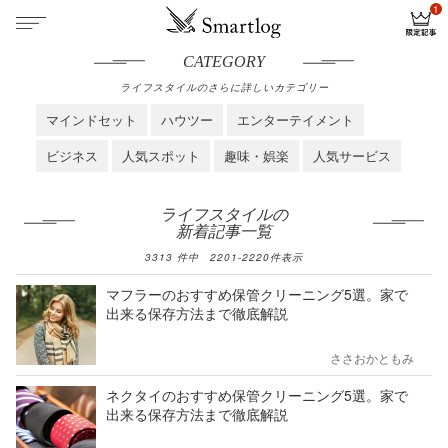
CATEGORY
ライフスタイルのさらに詳しいカテゴリー
マインドセット
ハウツー
エンターテイメント
ビジネス
人気スポット
趣味・娯楽
人気サービス
ライフスタイルの
新着記事一覧
3313
件中
2201
-
2220
件表示
マフラーのおすすめ保管クリーニング5選。家で
出来る保存方法まで徹底解説
ささおかともみ
ネクタイのおすすめ保管クリーニング5選。家で
出来る保存方法まで徹底解説