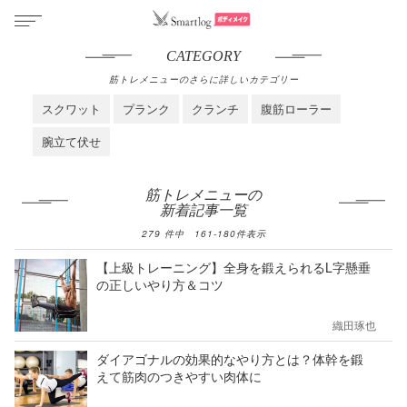
CATEGORY
筋トレメニューのさらに詳しいカテゴリー
スクワット
プランク
クランチ
腹筋ローラー
腕立て伏せ
筋トレメニューの
新着記事一覧
279
件中
161
-
180
件表示
【上級トレーニング】全身を鍛えられるL字懸垂
の正しいやり方＆コツ
織田琢也
ダイアゴナルの効果的なやり方とは？体幹を鍛
えて筋肉のつきやすい肉体に