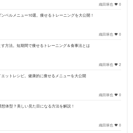
織田琢也
0
ンベルメニュー10選。痩せるトレーニングを大公開！
織田琢也
0
とす方法。短期間で痩せるトレーニング＆食事法とは
織田琢也
2
イエットレシピ。健康的に痩せるメニューを大公開
織田琢也
0
理想体型？美しい見た目になる方法を解説！
織田琢也
0