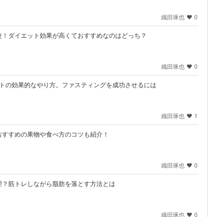
織田琢也
0
較！ダイエット効果が高くておすすめなのはどっち？
織田琢也
0
ットの効果的なやり方。ファスティングを成功させるには
織田琢也
1
おすすめの果物や食べ方のコツも紹介！
織田琢也
0
理？筋トレしながら脂肪を落とす方法とは
織田琢也
0