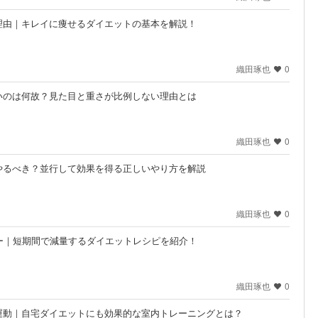
理由｜キレイに痩せるダイエットの基本を解説！
織田琢也
0
いのは何故？見た目と重さが比例しない理由とは
織田琢也
0
やるべき？並行して効果を得る正しいやり方を解説
織田琢也
0
ー｜短期間で減量するダイエットレシピを紹介！
織田琢也
0
運動｜自宅ダイエットにも効果的な室内トレーニングとは？