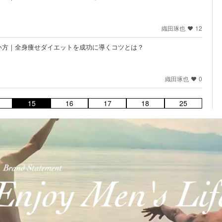
織田琢也
12
い方｜全身痩せダイエットを成功に導くコツとは？
織田琢也
0
15
16
17
18
25