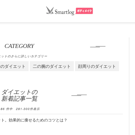
CATEGORY
エットのさらに詳しいカテゴリー
身のダイエット
二の腕のダイエット
顔周りのダイエット
ダイエットの
新着記事一覧
486
件中
281
-
300
件表示
リット。効果的に痩せるためのコツとは？