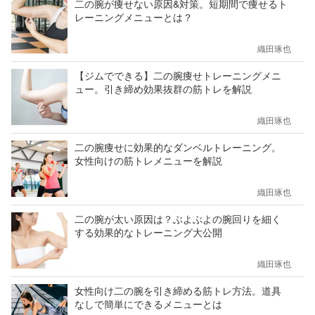
二の腕が痩せない原因&対策。短期間で痩せるト
レーニングメニューとは？
織田琢也
【ジムでできる】二の腕痩せトレーニングメニ
ュー。引き締め効果抜群の筋トレを解説
織田琢也
二の腕痩せに効果的なダンベルトレーニング。
女性向けの筋トレメニューを解説
織田琢也
二の腕が太い原因は？ぶよぶよの腕回りを細く
する効果的なトレーニング大公開
織田琢也
女性向け二の腕を引き締める筋トレ方法。道具
なしで簡単にできるメニューとは