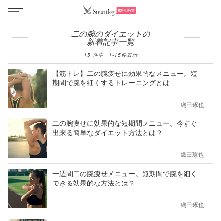
二の腕のダイエットの
新着記事一覧
15
件中
1
-
15
件表示
【筋トレ】二の腕痩せに効果的なメニュー。短
期間で腕を細くするトレーニングとは
織田琢也
二の腕痩せに効果的な短期間メニュー。今すぐ
出来る簡単なダイエット方法とは？
織田琢也
一週間二の腕痩せメニュー。短期間で腕を細く
できる効果的な方法とは？
織田琢也