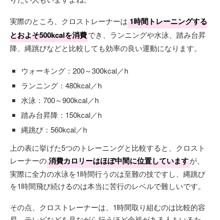
実際のところ、クロストレーナーは
1時間トレーニングする
とおよそ500kcalを消費
でき、ランニングや水泳、踏み台昇
降、縄跳びなどと比較しても効率の良い運動になります。
ウォーキング：200～300kcal／h
ランニング：480kcal／h
水泳：700～900kcal／h
踏み台昇降：150kcal／h
縄跳び：560kcal／h
上の表に挙げた5つのトレーニングと比較すると、クロスト
レーナーの
消費カロリーはほぼ中間に位置しています
が、
実際に全力の水泳を1時間行うのは至難の技ですし、縄跳び
を1時間飛び続けるのは本当に苦行のレベルで難しいです。
その点、クロストレーナーは、1時間取り組むのは比較的容
易。テレビなどを見ながら行うほど余裕がある人もいるた