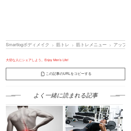
Smartlogボディメイク
筋トレ
筋トレメニュー
アップラ
大切な人にシェアしよう。Enjoy Men’s Life!
この記事のURLをコピーする
よく一緒に読まれる記事