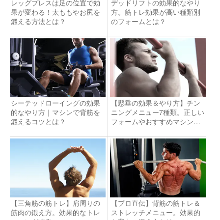
レッグプレスは足の位置で効
デッドリフトの効果的なやり
果が変わる！太ももやお尻を
方。筋トレ効果が高い種類別
鍛える方法とは？
のフォームとは？
シーテッドローイングの効果
【懸垂の効果＆やり方】チン
的なやり方｜マシンで背筋を
ニングメニュー7種類。正しい
鍛えるコツとは？
フォームやおすすめマシンも
紹介
【三角筋の筋トレ】肩周りの
【プロ直伝】背筋の筋トレ＆
筋肉の鍛え方。効果的なトレ
ストレッチメニュー。効果的