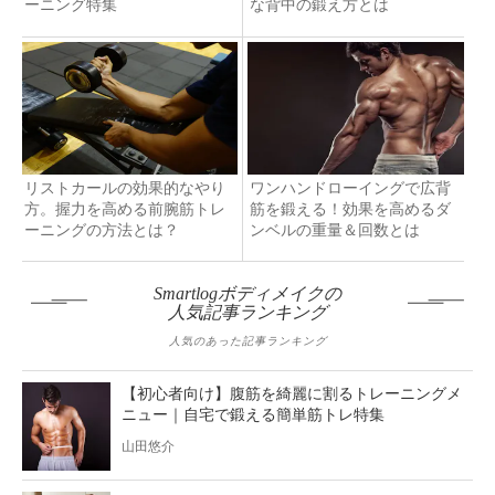
ーニング特集
な背中の鍛え方とは
リストカールの効果的なやり
ワンハンドローイングで広背
方。握力を高める前腕筋トレ
筋を鍛える！効果を高めるダ
ーニングの方法とは？
ンベルの重量＆回数とは
Smartlogボディメイクの
人気記事ランキング
人気のあった記事ランキング
【初心者向け】腹筋を綺麗に割るトレーニングメ
ニュー｜自宅で鍛える簡単筋トレ特集
山田悠介