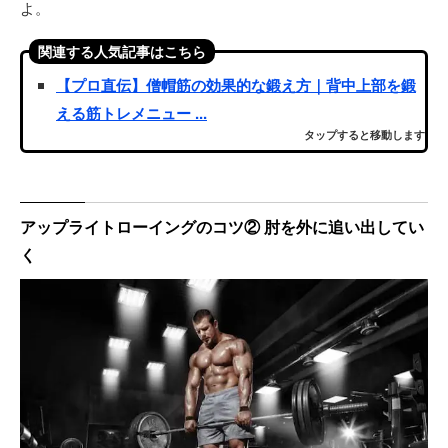
よ。
関連する人気記事はこちら
【プロ直伝】僧帽筋の効果的な鍛え方｜背中上部を鍛
える筋トレメニュー ...
タップすると移動します
アップライトローイングのコツ② 肘を外に追い出してい
く