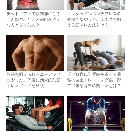
デッドリフトで筋肉痛になる
インクラインベンチプレスの
べき部位。どこの筋肉が痛く
効果的なやり方。上半身を鍛
なるとダメなの？
える筋トレ方法とは？
腹筋を鍛えられるニーアップ
【プロ直伝】背筋を鍛える最
のやり方。下腹に効果的な筋
強の自重トレーニング集。家
トレメソッドを解説
で出来る背中の筋トレとは？