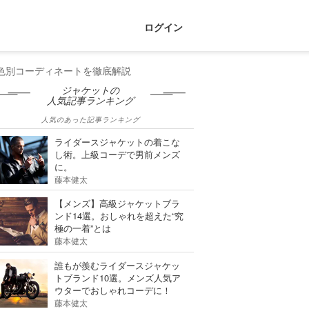
ログイン
色別コーディネートを徹底解説
ジャケットの
人気記事ランキング
人気のあった記事ランキング
ライダースジャケットの着こな
し術。上級コーデで男前メンズ
に。
藤本健太
【メンズ】高級ジャケットブラ
ンド14選。おしゃれを超えた“究
極の一着”とは
藤本健太
誰もが羨むライダースジャケッ
トブランド10選。メンズ人気ア
ウターでおしゃれコーデに！
藤本健太