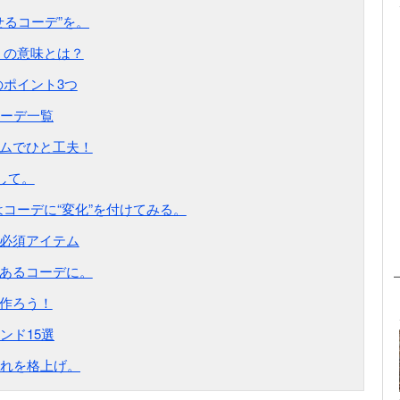
せるコーデ”を。
」の意味とは？
ポイント3つ
ーデ一覧
テムでひと工夫！
して。
コーデに“変化”を付けてみる。
の必須アイテム
のあるコーデに。
を作ろう！
ンド15選
れを格上げ。