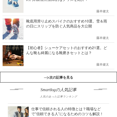
藤本健太
靴底用滑り止めスパイクのおすすめ10選。雪＆雨
の日にスリップを防ぐ人気商品を大公開
藤本健太
【初心者】シューケアセットのおすすめ21選。ど
んな靴も綺麗になる靴磨きセットとは？
藤本健太
次の記事を見る
Smartlogの人気記事
人気のあった記事ランキング
仕事で信頼される人の特徴とは？職場など
で”信頼できる人”になるためのコツも解説！