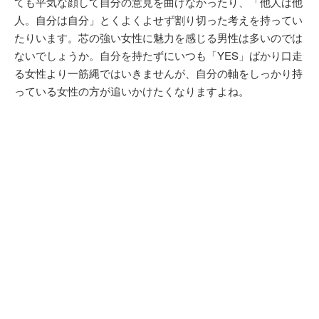
ても平気な顔して自分の意見を曲げなかったり、「他人は他
人。自分は自分」とくよくよせず割り切った考えを持ってい
たりいます。芯の強い女性に魅力を感じる男性は多いのでは
ないでしょうか。自分を持たずにいつも「YES」ばかり口走
る女性より一筋縄ではいきませんが、自分の軸をしっかり持
っている女性の方が追いかけたくなりますよね。