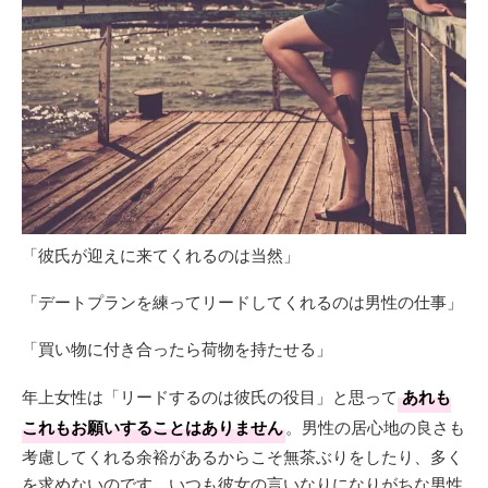
「彼氏が迎えに来てくれるのは当然」
「デートプランを練ってリードしてくれるのは男性の仕事」
「買い物に付き合ったら荷物を持たせる」
年上女性は「リードするのは彼氏の役目」と思って
あれも
これもお願いすることはありません
。男性の居心地の良さも
考慮してくれる余裕があるからこそ無茶ぶりをしたり、多く
を求めないのです。いつも彼女の言いなりになりがちな男性