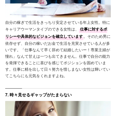
自分の稼ぎで生活をきっちり安定させている年上女性。特に
キャリアウーマンタイプのできる女性は、
仕事に対するポ
リシーや具体的なビジョンを確立しています
。そのため男に
依存せず、自分の稼いだお金で生活を充実させている人が多
いです。「仕事なんて早く辞めて結婚したいー！専業主婦が
憧れ」なんて甘えは一つも出てきません。仕事で自分の能力
を発揮できることに喜びを感じてポジションを固めていま
す。仕事に精を出して日々努力を惜しまない女性は輝いてい
てこちらにも元気をくれますよね。
7. 時々見せるギャップがたまらない