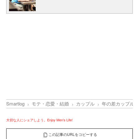
Smartlog
モテ・恋愛・結婚
カップル
年の差カップルで
大切な人にシェアしよう。Enjoy Men’s Life!
この記事のURLをコピーする