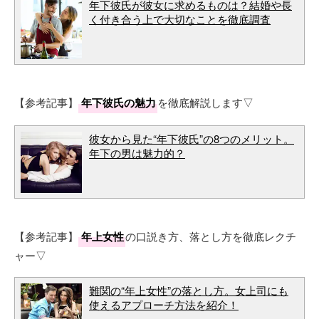
年下彼氏が彼女に求めるものは？結婚や長
く付き合う上で大切なことを徹底調査
【参考記事】
年下彼氏の魅力
を徹底解説します▽
彼女から見た“年下彼氏”の8つのメリット。
年下の男は魅力的？
【参考記事】
年上女性
の口説き方、落とし方を徹底レクチ
ャー▽
難関の“年上女性”の落とし方。女上司にも
使えるアプローチ方法を紹介！