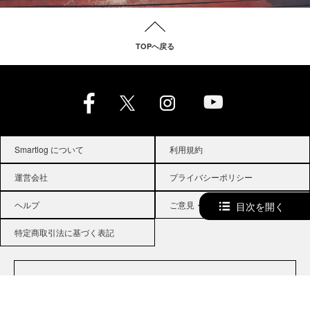
TOPへ戻る
Smartlog について
利用規約
運営会社
プライバシーポリシー
ヘルプ
ご意見・ご感想
目次を開く
特定商取引法に基づく表記
最高のクリスマスプレゼント2025