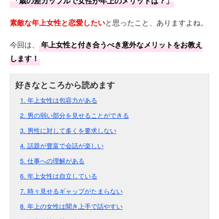
「歳の差カップルで女性が年上のメリットは？」
素敵な年上女性と恋愛したい
と思ったこと、ありますよね。
今回は、
年上女性と付き合うべき意外なメリットをお教え
します！
1. 年上女性は包容力がある
2. 男の弱い部分を見せることができる
3. 男性に対して多くを要求しない
4. 話題が豊富で会話が楽しい
5. 仕事への理解がある
6. 年上女性は自立している
7. 時々見せるギャップがたまらない
8. 年上の女性は聞き上手で話やすい