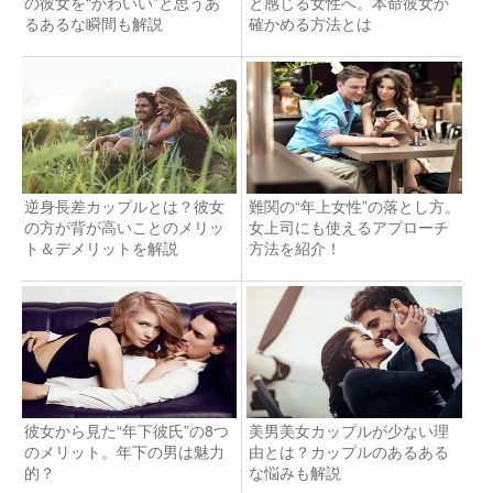
の彼女を“かわいい”と思うあ
と感じる女性へ。本命彼女か
るあるな瞬間も解説
確かめる方法とは
逆身長差カップルとは？彼女
難関の“年上女性”の落とし方。
の方が背が高いことのメリッ
女上司にも使えるアプローチ
ト＆デメリットを解説
方法を紹介！
彼女から見た“年下彼氏”の8つ
美男美女カップルが少ない理
のメリット。年下の男は魅力
由とは？カップルのあるある
的？
な悩みも解説