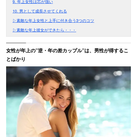
9. 年上女性は芯が強い
10. 男として成長させてくれる
▷素敵な年上女性と上手に付き合う3つのコツ
▷素敵な年上彼女ができたら・・・
女性が年上の”逆・年の差カップル”は、男性が得するこ
とばかり