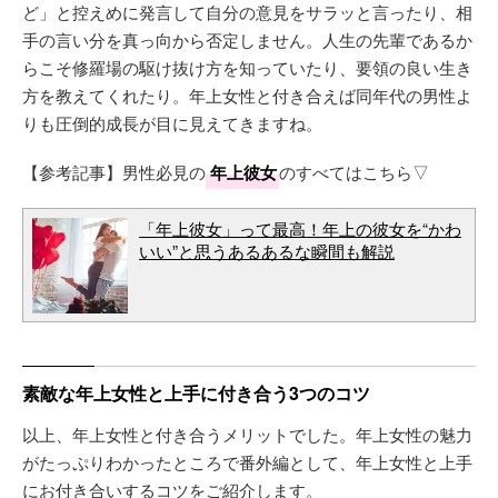
ど」と控えめに発言して自分の意見をサラッと言ったり、相
手の言い分を真っ向から否定しません。人生の先輩であるか
らこそ修羅場の駆け抜け方を知っていたり、要領の良い生き
方を教えてくれたり。年上女性と付き合えば同年代の男性よ
りも圧倒的成長が目に見えてきますね。
【参考記事】男性必見の
年上彼女
のすべてはこちら▽
「年上彼女」って最高！年上の彼女を“かわ
いい”と思うあるあるな瞬間も解説
素敵な年上女性と上手に付き合う3つのコツ
以上、年上女性と付き合うメリットでした。年上女性の魅力
がたっぷりわかったところで番外編として、年上女性と上手
にお付き合いするコツをご紹介します。