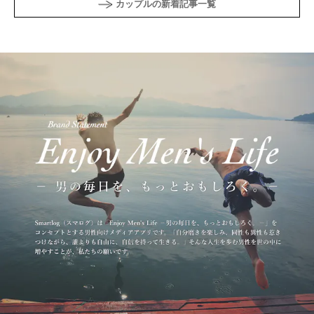
カップルの新着記事一覧