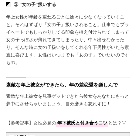
③ “女の子”扱いする
年上女性が年齢を重ねるごとに徐々に少なくなっていくこ
と。それはずばり「女の子」扱いされること。仕事でもプラ
イベートでもしっかりしてる印象を植え付けられてしまって
女の子っぽさが薄れてきてしまったり、中々出せなかった
り。そんな時に女の子扱いをしてくれる年下男性がいたら素
直に喜びます。女性はいつまでも「女の子」でいたいのです
もの。
素敵な年上彼女ができたら、年の差恋愛を楽しんで
素敵な年上彼女を見事ゲットできたら彼女をあなたにもっと
夢中にさせちゃいましょう。自分磨きも忘れずに！
【参考記事】女性必見の
年下彼氏と付き合うコツ
とは？▽