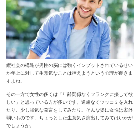
縦社会の構造が男性の脳には強くインプットされているせい
か年上に対して生意気なことは控えようという心理が働きま
すよね。
その一方で女性の多くは「年齢関係なくフランクに接して欲
しい」と思っている方が多いです。遠慮なくツッコミを入れ
たり、少し強気な発言をしてみたり。そんな姿に女性は案外
弱いものです。ちょっとした生意気さ演出してみてはいかが
でしょうか。