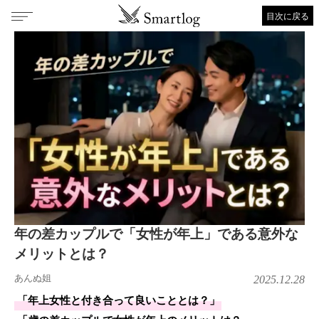
目次に戻る
年の差カップルで「女性が年上」である意外な
メリットとは？
あんぬ姐
2025.12.28
「年上女性と付き合って良いこととは？」