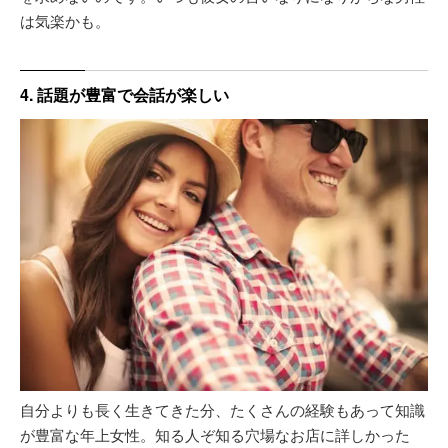
は気楽かも。
4. 話題が豊富で会話が楽しい
自分よりも長く生きてきた分、たくさんの経験もあって知識
が豊富な年上女性。知る人ぞ知る穴場なお店に詳しかった