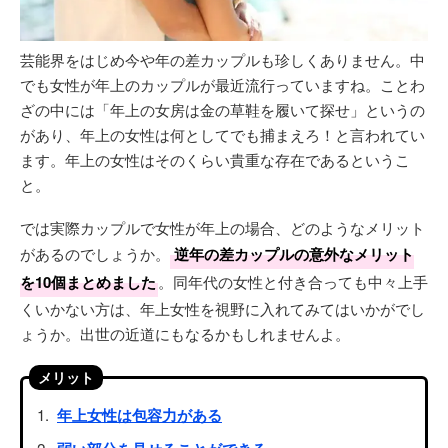
芸能界をはじめ今や年の差カップルも珍しくありません。中
でも女性が年上のカップルが最近流行っていますね。ことわ
ざの中には「年上の女房は金の草鞋を履いて探せ」というの
があり、年上の女性は何としてでも捕まえろ！と言われてい
ます。年上の女性はそのくらい貴重な存在であるというこ
と。
では実際カップルで女性が年上の場合、どのようなメリット
があるのでしょうか。
逆年の差カップルの意外なメリット
を10個まとめました
。同年代の女性と付き合っても中々上手
くいかない方は、年上女性を視野に入れてみてはいかがでし
ょうか。出世の近道にもなるかもしれませんよ。
メリット
年上女性は包容力がある