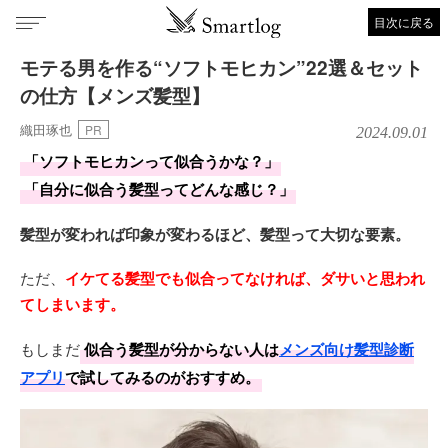
目次に戻る
モテる男を作る“ソフトモヒカン”22選＆セット
の仕方【メンズ髪型】
織田琢也
PR
2024.09.01
「ソフトモヒカンって似合うかな？」
「自分に似合う髪型ってどんな感じ？」
髪型が変われば印象が変わるほど、髪型って大切な要素。
ただ、
イケてる髪型でも似合ってなければ、ダサいと思われ
てしまいます。
もしまだ
似合う髪型が分からない人は
メンズ向け髪型診断
アプリ
で試してみるのがおすすめ。