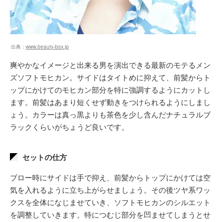
出典：
www.beauty-box.jp
爽やかなイメージと出来る男を演出できる最新のモテるメン
ズソフトモヒカン。サイドはタイトめに抑えて、前髪からト
ップにかけてのモヒカン部分を特に強調するようにカットし
ます。前髪はあまり短くせず動きをつけられるようにしまし
ょう。カラーは真っ黒よりも茶色を少し含んだナチュラルブ
ラックくらいがちょうど良いです。
セットの仕方
ブロー時にサイドは手で抑え、前髪からトップにかけては空
気を入れるように立ち上がらせましょう。その後ツヤ系ワッ
クスを全体になじませていき、ソフトモヒカンのシルエット
を調整していきます。特につむじ部分を凹ませてしまうとせ