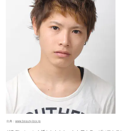
出典：
www.beauty-box.jp