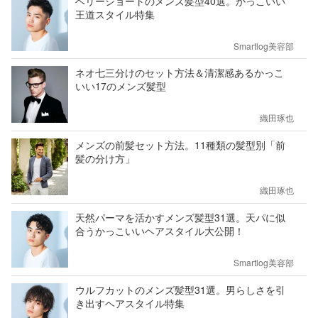
ベリーショートのメンズ髪型40選。かっこいい
王道スタイル特集
Smartlog美容部
ネオ七三分けのセット方法＆清潔感あるかっこ
いい17のメンズ髪型
織田琢也
メンズの前髪セット方法。11種類の髪型別「前
髪の分け方」
織田琢也
天然パーマを活かすメンズ髪型31選。天パに似
合うかっこいいヘアスタイル大公開！
Smartlog美容部
ウルフカットのメンズ髪型31選。男らしさを引
き出すヘアスタイル特集