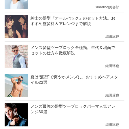
Smartlog美容部
紳士の髪型『オールバック』のセット方法。お
すすめ整髪料＆アレンジまで解説
織田琢也
メンズ髪型ツーブロック全種類。年代＆場面で
セットの仕方を徹底解説
織田琢也
夏は“髪型”で爽やかメンズに。おすすめヘアスタ
イル22選
織田琢也
メンズ最強の髪型ツーブロックパーマ人気アレ
ンジ30選
織田琢也