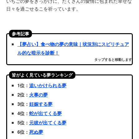
いちごの夢をきっかけに、たくさんの愛情に包まれた幸せな
日々を過ごせるこを祈っています。
参考記事
【夢占い】食べ物の夢の意味｜状況別にスピリチュア
ル的な暗示を診断！
タップすると移動します
皆がよく見ている夢ランキング
1位：
追いかけられる夢
2位：
火事の夢
3位：
妊娠する夢
4位：
蛇が出てくる夢
5位：
元彼が出てくる夢
6位：
死ぬ夢