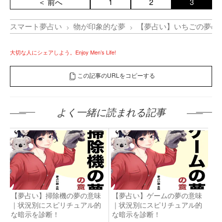
＜ 前へ
1
2
3
スマート夢占い
物が印象的な夢
【夢占い】いちごの夢の
大切な人にシェアしよう。Enjoy Men’s Life!
この記事のURLをコピーする
よく一緒に読まれる記事
【夢占い】掃除機の夢の意味
【夢占い】ゲームの夢の意味
｜状況別にスピリチュアル的
｜状況別にスピリチュアル的
な暗示を診断！
な暗示を診断！