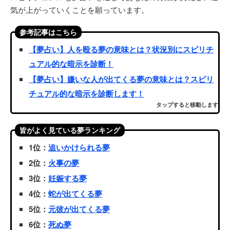
気が上がっていくことを願っています。
参考記事はこちら
【夢占い】人を殴る夢の意味とは？状況別にスピリチ
ュアル的な暗示を診断！
【夢占い】嫌いな人が出てくる夢の意味とは？スピリ
チュアル的な暗示を診断します！
タップすると移動します
皆がよく見ている夢ランキング
1位：
追いかけられる夢
2位：
火事の夢
3位：
妊娠する夢
4位：
蛇が出てくる夢
5位：
元彼が出てくる夢
6位：
死ぬ夢