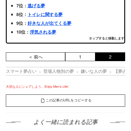
7位：
逃げる夢
8位：
トイレに関する夢
9位：
好きな人が出てくる夢
10位：
浮気される夢
タップすると移動します
＜ 前へ
1
2
スマート夢占い
登場人物別の夢
嫌いな人の夢
【夢占
大切な人にシェアしよう。Enjoy Men’s Life!
この記事のURLをコピーする
よく一緒に読まれる記事