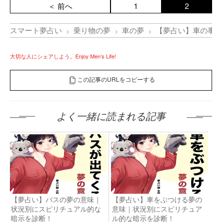
＜ 前へ
1
2
スマート夢占い
乗り物の夢
車の夢
【夢占い】車の事故
大切な人にシェアしよう。Enjoy Men’s Life!
この記事のURLをコピーする
よく一緒に読まれる記事
【夢占い】バスの夢の意味｜
【夢占い】車をぶつける夢の
状況別にスピリチュアル的な
意味｜状況別にスピリチュア
暗示を診断！
ル的な暗示を診断！