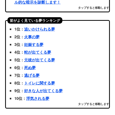
ル的な暗示を診断します！
タップすると移動します
皆がよく見ている夢ランキング
1位：
追いかけられる夢
2位：
火事の夢
3位：
妊娠する夢
4位：
蛇が出てくる夢
5位：
元彼が出てくる夢
6位：
死ぬ夢
7位：
逃げる夢
8位：
トイレに関する夢
9位：
好きな人が出てくる夢
10位：
浮気される夢
タップすると移動します