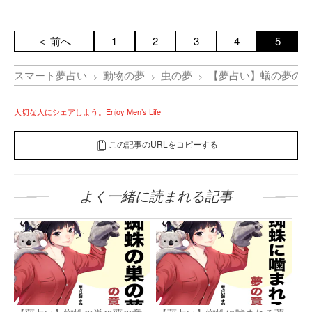
＜ 前へ
1
2
3
4
5
スマート夢占い
動物の夢
虫の夢
【夢占い】蟻の夢の
大切な人にシェアしよう。Enjoy Men’s Life!
この記事のURLをコピーする
よく一緒に読まれる記事