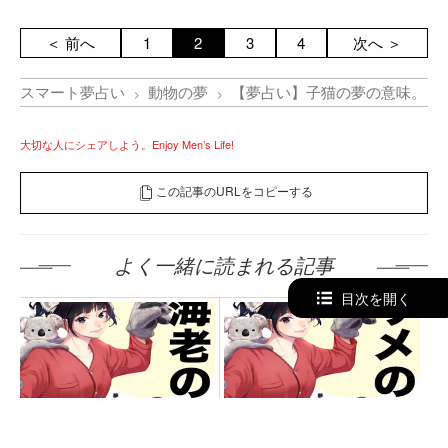
＜ 前へ
1
2
3
4
次へ ＞
スマート夢占い
動物の夢
【夢占い】子猫の夢の意味。よ
大切な人にシェアしよう。Enjoy Men’s Life!
この記事のURLをコピーする
よく一緒に読まれる記事
目次を開く
【夢占い】海老の夢の意味｜
【夢占い】サメの夢の意味｜